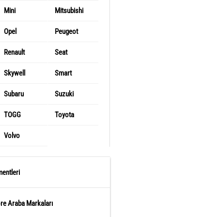
Mini
Mitsubishi
Opel
Peugeot
Renault
Seat
Skywell
Smart
Subaru
Suzuki
TOGG
Toyota
Volvo
entleri
öre Araba Markaları