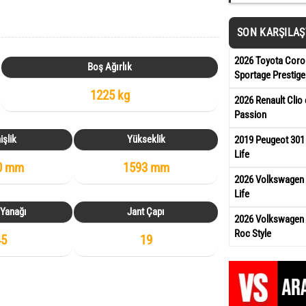
SON KARŞILA
2026 Toyota Corol
Boş Ağırlık
Sportage Prestige
1225 kg
2026 Renault Clio 
Passion
işlik
Yükseklik
2019 Peugeot 301
Life
0 mm
1593 mm
2026 Volkswagen 
Life
 Yanağı
Jant Çapı
2026 Volkswagen 
Roc Style
45
19