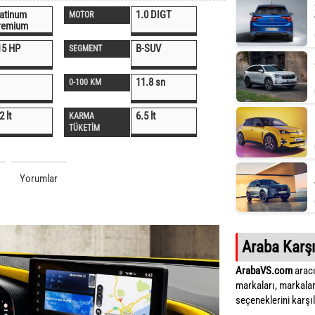
latinum
1.0 DIGT
MOTOR
remium
15 HP
B-SUV
SEGMENT
11.8 sn
0-100 KM
2 lt
6.5 lt
KARMA
TÜKETİM
Yorumlar
Araba Karşı
ArabaVS.com
aracı
markaları, markalar
seçeneklerini karşıla