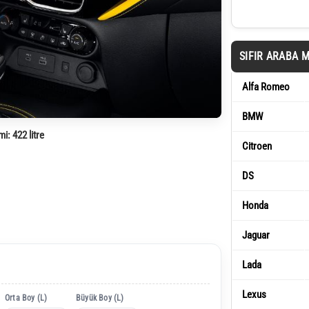
SIFIR ARABA 
Alfa Romeo
BMW
mi:
422 litre
Citroen
DS
Honda
Jaguar
Lada
Lexus
Orta Boy (L)
Büyük Boy (L)