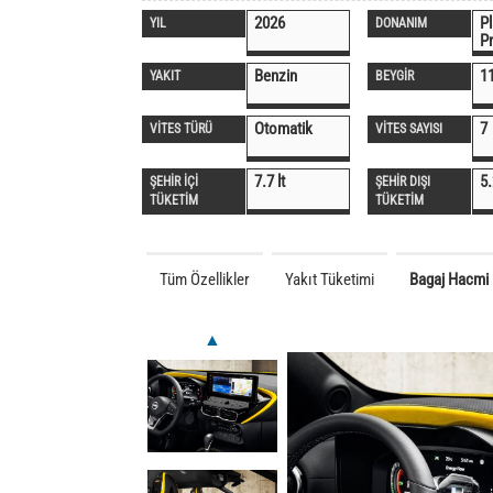
2026
P
YIL
DONANIM
P
Benzin
1
YAKIT
BEYGİR
Otomatik
7
VİTES TÜRÜ
VİTES SAYISI
7.7 lt
5.
ŞEHİR İÇİ
ŞEHİR DIŞI
TÜKETİM
TÜKETİM
Tüm Özellikler
Yakıt Tüketimi
Bagaj Hacmi
▲