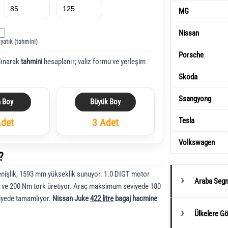
MG
Nissan
 yatık (tahmini)
Porsche
lınarak
tahmini
hesaplanır; valiz formu ve yerleşim
Skoda
Ssangyong
a Boy
Büyük Boy
Tesla
Adet
3 Adet
Volkswagen
?
işlik, 1593 mm yükseklik sunuyor. 1.0 DIGT motor
Araba Segm
 ve 200 Nm tork üretiyor. Araç maksimum seviyede 180
niyede tamamlıyor.
Nissan Juke
422 litre
bagaj hacmine
Ülkelere G