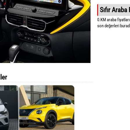
Sıfır Araba 
0.KM araba fiyatların
son değerleri burada
ler