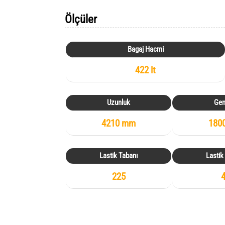
Ölçüler
Bagaj Hacmi
422 lt
Uzunluk
Gen
4210 mm
180
Lastik Tabanı
Lastik
225