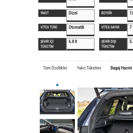
Dizel
1
YAKIT
BEYGİR
Otomatik
7
VİTES TÜRÜ
VİTES SAYISI
6.8 lt
5.
ŞEHİR İÇİ
ŞEHİR DIŞI
TÜKETİM
TÜKETİM
Tüm Özellikler
Yakıt Tüketimi
Bagaj Hacmi
▲