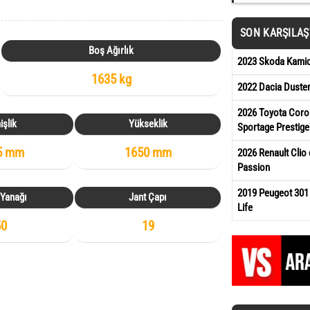
SON KARŞILA
Boş Ağırlık
2023 Skoda Kamiq 
1635 kg
2022 Dacia Duste
2026 Toyota Corol
işlik
Yükseklik
Sportage Prestige
5 mm
1650 mm
2026 Renault Clio 
Passion
2019 Peugeot 301
 Yanağı
Jant Çapı
Life
50
19