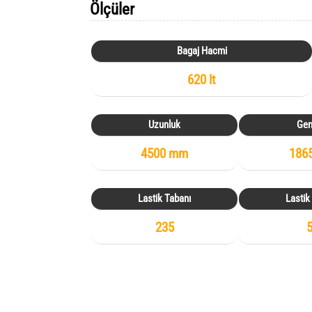
Ölçüler
Bagaj Hacmi
620 lt
Uzunluk
Gen
4500 mm
186
Lastik Tabanı
Lastik
235