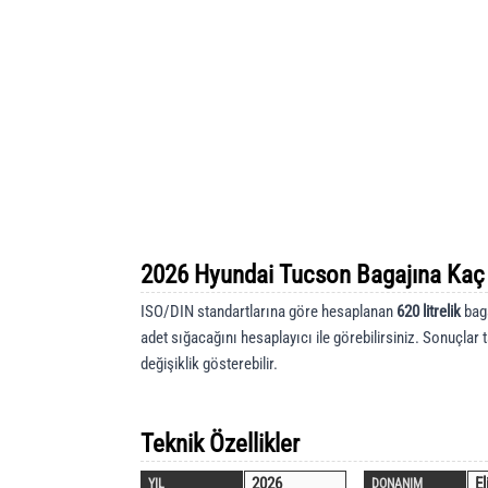
2026 Hyundai Tucson Bagajına Kaç 
ISO/DIN standartlarına göre hesaplanan
620 litrelik
baga
adet sığacağını hesaplayıcı ile görebilirsiniz. Sonuçlar 
değişiklik gösterebilir.
Teknik Özellikler
2026
El
YIL
DONANIM