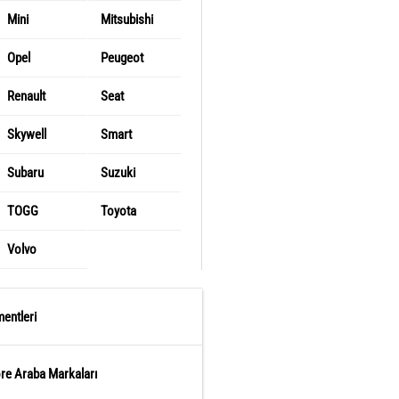
Mini
Mitsubishi
Opel
Peugeot
Renault
Seat
Skywell
Smart
Subaru
Suzuki
TOGG
Toyota
Volvo
entleri
öre Araba Markaları