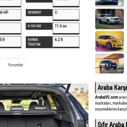
36 HP
C
SEGMENT
11.6 sn
0-100 KM
5 lt
6.2 lt
KARMA
TÜKETİM
Yorumlar
Araba Karşı
ArabaVS.com
aracı
markaları, markalar
seçeneklerini karşıla
Sıfır Araba 