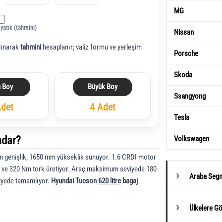
MG
 yatık (tahmini)
Nissan
lınarak
tahmini
hesaplanır; valiz formu ve yerleşim
Porsche
Skoda
a Boy
Büyük Boy
Ssangyong
Adet
4 Adet
Tesla
adar?
Volkswagen
genişlik, 1650 mm yükseklik sunuyor. 1.6 CRDI motor
 ve 320 Nm tork üretiyor. Araç maksimum seviyede 180
Araba Segm
niyede tamamlıyor.
Hyundai Tucson
620 litre
bagaj
Ülkelere G