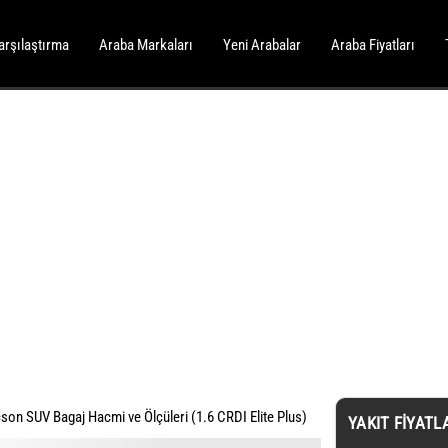
arşılaştırma
Araba Markaları
Yeni Arabalar
Araba Fiyatları
son SUV Bagaj Hacmi ve Ölçüleri (1.6 CRDI Elite Plus)
YAKIT FIYATL