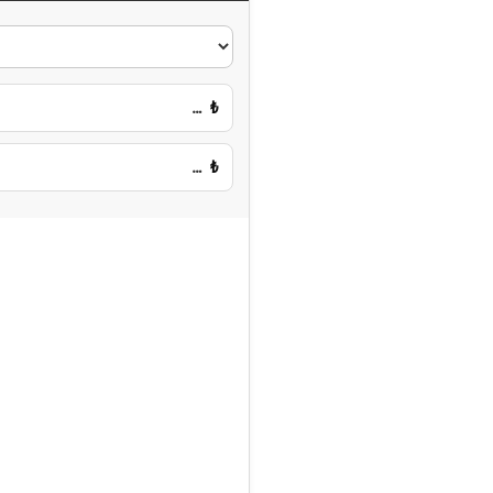
…
₺
…
₺