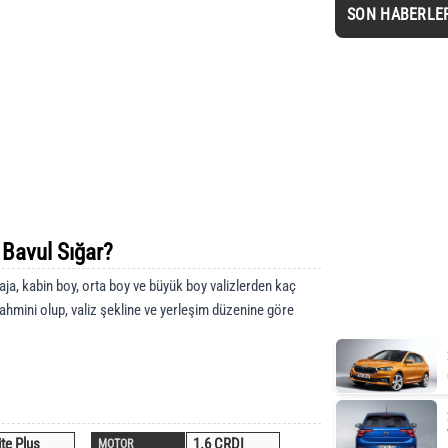
SON HABERLE
Bavul Sığar?
ja, kabin boy, orta boy ve büyük boy valizlerden kaç
tahmini olup, valiz şekline ve yerleşim düzenine göre
ite Plus
1.6 CRDI
MOTOR