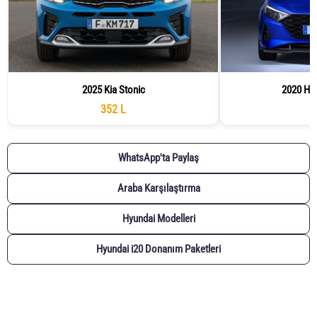
2025 Kia Stonic
2020 Hyu
352 L
WhatsApp'ta Paylaş
Araba Karşılaştırma
Hyundai Modelleri
Hyundai i20 Donanım Paketleri