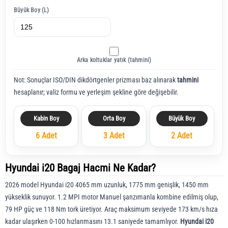
Büyük Boy (L)
Arka koltuklar yatık (tahmini)
Not: Sonuçlar ISO/DIN dikdörtgenler prizması baz alınarak
tahmini
hesaplanır; valiz formu ve yerleşim şekline göre değişebilir.
Kabin Boy
Orta Boy
Büyük Boy
6 Adet
3 Adet
2 Adet
Hyundai i20 Bagaj Hacmi Ne Kadar?
2026 model Hyundai i20 4065 mm uzunluk, 1775 mm genişlik, 1450 mm
yükseklik sunuyor. 1.2 MPI motor Manuel şanzımanla kombine edilmiş olup,
79 HP güç ve 118 Nm tork üretiyor. Araç maksimum seviyede 173 km/s hıza
kadar ulaşırken 0-100 hızlanmasını 13.1 saniyede tamamlıyor.
Hyundai i20