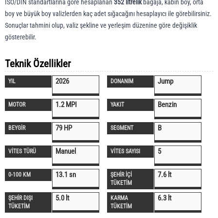
ISO/DIN standartlarına göre hesaplanan
352 litrelik
bagaja, kabin boy, orta
boy ve büyük boy valizlerden kaç adet sığacağını hesaplayıcı ile görebilirsiniz.
Sonuçlar tahmini olup, valiz şekline ve yerleşim düzenine göre değişiklik
gösterebilir.
Teknik Özellikler
2026
Jump
YIL
DONANIM
1.2 MPI
Benzin
MOTOR
YAKIT
79 HP
B
BEYGİR
SEGMENT
Manuel
5
VİTES TÜRÜ
VİTES SAYISI
13.1 sn
7.6 lt
0-100 KM
ŞEHİR İÇİ
TÜKETİM
5.0 lt
6.3 lt
ŞEHİR DIŞI
KARMA
TÜKETİM
TÜKETİM