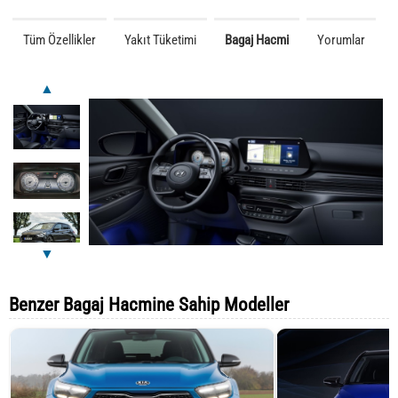
Tüm Özellikler
Yakıt Tüketimi
Bagaj Hacmi
Yorumlar
▲
▼
Benzer Bagaj Hacmine Sahip Modeller