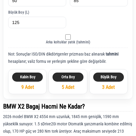
Büyük Boy (L)
Arka koltuklar yatık (tahmini)
Not: Sonuçlar ISO/DIN dikdörtgenler prizması baz alınarak
tahmini
hesaplanır; valiz formu ve yerleşim şekline göre değişebilir.
Kabin Boy
Orta Boy
Büyük Boy
9 Adet
5 Adet
3 Adet
BMW X2 Bagaj Hacmi Ne Kadar?
2026 model BMW X2 4554 mm uzunluk, 1845 mm genişlik, 1590 mm
yükseklik sunuyor. 1.5 sDrive20i motor Otomatik şanzımanla kombine edilmiş
olup, 170 HP güç ve 280 Nm tork üretiyor. Araç maksimum seviyede 213