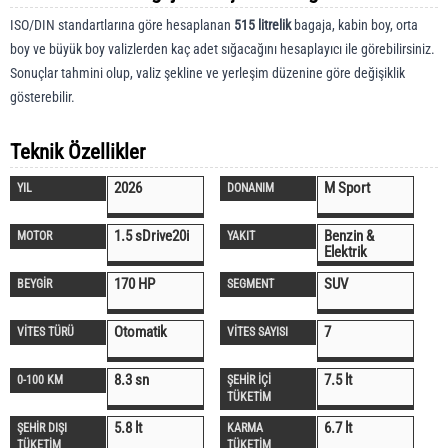
ISO/DIN standartlarına göre hesaplanan
515 litrelik
bagaja, kabin boy, orta
boy ve büyük boy valizlerden kaç adet sığacağını hesaplayıcı ile görebilirsiniz.
Sonuçlar tahmini olup, valiz şekline ve yerleşim düzenine göre değişiklik
gösterebilir.
Teknik Özellikler
2026
M Sport
YIL
DONANIM
1.5 sDrive20i
Benzin &
MOTOR
YAKIT
Elektrik
170 HP
SUV
BEYGİR
SEGMENT
Otomatik
7
VİTES TÜRÜ
VİTES SAYISI
8.3 sn
7.5 lt
0-100 KM
ŞEHİR İÇİ
TÜKETİM
5.8 lt
6.7 lt
ŞEHİR DIŞI
KARMA
TÜKETİM
TÜKETİM