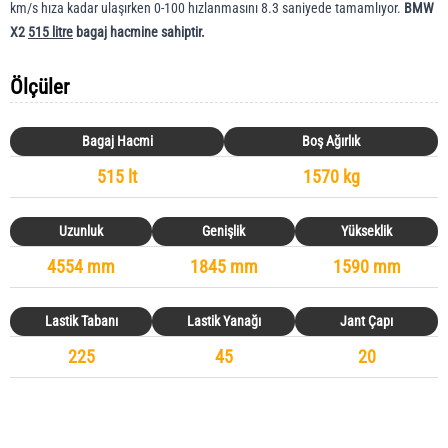
km/s hıza kadar ulaşırken 0-100 hızlanmasını 8.3 saniyede tamamlıyor.
BMW
X2
515 litre
bagaj hacmine sahiptir.
Ölçüler
Bagaj Hacmi
Boş Ağırlık
515 lt
1570 kg
Uzunluk
Genişlik
Yükseklik
4554 mm
1845 mm
1590 mm
Lastik Tabanı
Lastik Yanağı
Jant Çapı
225
45
20