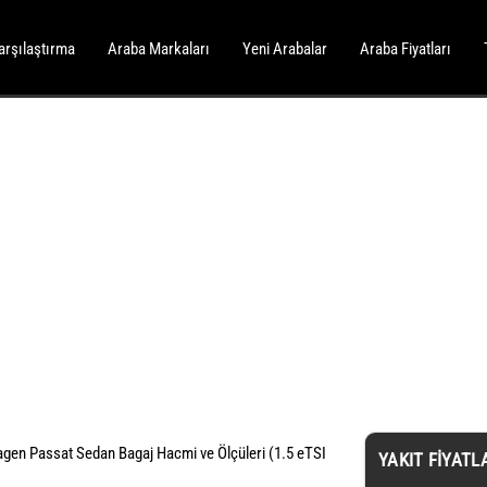
arşılaştırma
Araba Markaları
Yeni Arabalar
Araba Fiyatları
gen Passat Sedan Bagaj Hacmi ve Ölçüleri (1.5 eTSI
YAKIT FIYATL