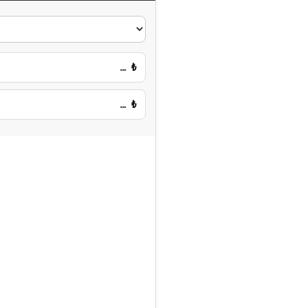
…
₺
…
₺