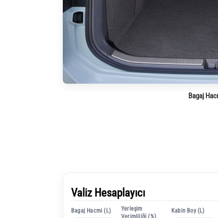
Bagaj Hac
Valiz Hesaplayıcı
Yerleşim
Bagaj Hacmi (L)
Kabin Boy (L)
Verimliliği (%)