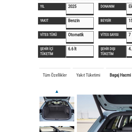
2025
E
YIL
DONANIM
Benzin
1
YAKIT
BEYGİR
Otomatik
7
VİTES TÜRÜ
VİTES SAYISI
6.6 lt
4.
ŞEHİR İÇİ
ŞEHİR DIŞI
TÜKETİM
TÜKETİM
Tüm Özellikler
Yakıt Tüketimi
Bagaj Hacmi
▲