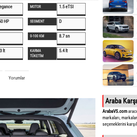
legance
1.5 eTSI
MOTOR
50 HP
D
SEGMENT
8.7 sn
0-100 KM
3 lt
5.4 lt
KARMA
TÜKETİM
Yorumlar
Araba Karşı
ArabaVS.com
aracı
markaları, markalar
seçeneklerini karşıla