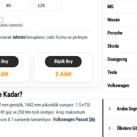
MG
Nissan
 yatık (tahmini)
Porsche
lınarak
tahmini
hesaplanır; valiz formu ve yerleşim
Skoda
Ssangyong
a Boy
Büyük Boy
Tesla
Adet
3 Adet
Volkswagen
e Kadar?
mm genişlik, 1442 mm yükseklik sunuyor. 1.5 eTSI
Araba Segm
 HP güç ve 250 Nm tork üretiyor. Araç maksimum
sını 8.7 saniyede tamamlıyor.
Volkswagen Passat
586
Ülkelere G