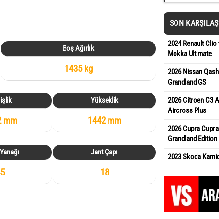
SON KARŞILA
2024 Renault Clio 
Boş Ağırlık
Mokka Ultimate
1435 kg
2026 Nissan Qash
Grandland GS
2026 Citroen C3 A
işlik
Yükseklik
Aircross Plus
2 mm
1442 mm
2026 Cupra Cupra
Grandland Edition
 Yanağı
Jant Çapı
2023 Skoda Kamiq 
45
18