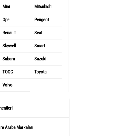
Mini
Mitsubishi
Opel
Peugeot
Renault
Seat
Skywell
Smart
Subaru
Suzuki
TOGG
Toyota
Volvo
entleri
öre Araba Markaları