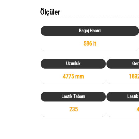
Ölçüler
Bagaj Hacmi
586 lt
Uzunluk
Gen
4775 mm
183
Lastik Tabanı
Lastik
235