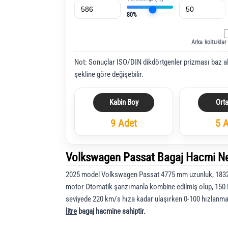
80%
Arka koltuklar
Not: Sonuçlar ISO/DIN dikdörtgenler prizması baz a
şekline göre değişebilir.
Kabin Boy
Ort
9 Adet
5 
Volkswagen Passat Bagaj Hacmi N
2025 model Volkswagen Passat 4775 mm uzunluk, 1832 
motor Otomatik şanzımanla kombine edilmiş olup, 150
seviyede 220 km/s hıza kadar ulaşırken 0-100 hızlanma
litre
bagaj hacmine sahiptir.