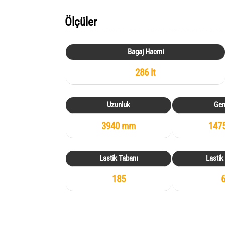
Ölçüler
Bagaj Hacmi
286 lt
Uzunluk
Gen
3940 mm
147
Lastik Tabanı
Lastik
185