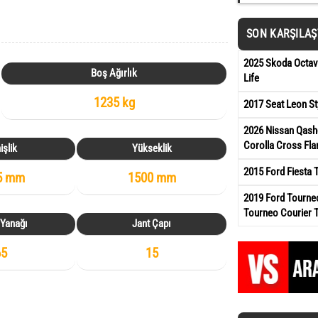
SON KARŞILA
2025 Skoda Octavi
Boş Ağırlık
Life
1235 kg
2017 Seat Leon St
2026 Nissan Qash
Corolla Cross Fl
işlik
Yükseklik
2015 Ford Fiesta 
5 mm
1500 mm
2019 Ford Tourneo
Tourneo Courier 
 Yanağı
Jant Çapı
65
15