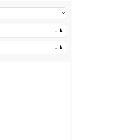
…
₺
…
₺