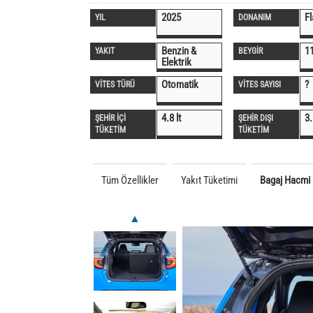
2025
F
YIL
DONANIM
Benzin &
1
YAKIT
BEYGİR
Elektrik
Otomatik
?
VİTES TÜRÜ
VİTES SAYISI
4.8 lt
3.
ŞEHİR İÇİ
ŞEHİR DIŞI
TÜKETİM
TÜKETİM
Tüm Özellikler
Yakıt Tüketimi
Bagaj Hacmi
▲