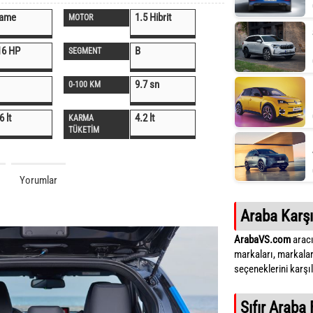
lame
1.5 Hibrit
MOTOR
16 HP
B
SEGMENT
9.7 sn
0-100 KM
6 lt
4.2 lt
KARMA
TÜKETİM
Yorumlar
Araba Karşı
ArabaVS.com
aracı
markaları, markalar
seçeneklerini karşıla
Sıfır Araba 