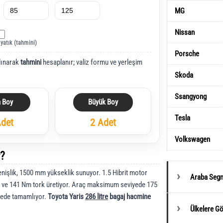
MG
Nissan
 yatık (tahmini)
Porsche
lınarak
tahmini
hesaplanır; valiz formu ve yerleşim
Skoda
Ssangyong
a Boy
Büyük Boy
Tesla
Adet
2 Adet
Volkswagen
r?
işlik, 1500 mm yükseklik sunuyor. 1.5 Hibrit motor
Araba Segm
 ve 141 Nm tork üretiyor. Araç maksimum seviyede 175
yede tamamlıyor.
Toyota Yaris
286 litre
bagaj hacmine
Ülkelere G