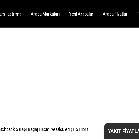
arşılaştırma
Araba Markaları
Yeni Arabalar
Araba Fiyatları
tchback 5 Kapı Bagaj Hacmi ve Ölçüleri (1.5 Hibrit
YAKIT FIYATL