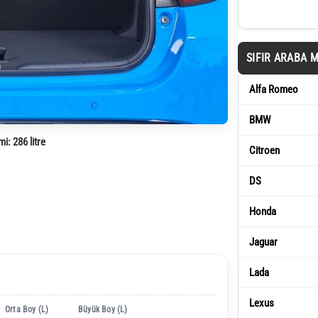
SIFIR ARABA 
Alfa Romeo
BMW
mi:
286 litre
Citroen
DS
Honda
Jaguar
Lada
Lexus
Orta Boy (L)
Büyük Boy (L)