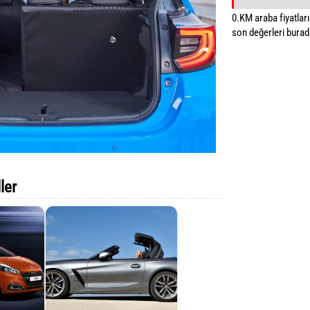
0.KM araba fiyatların
son değerleri burada
ler