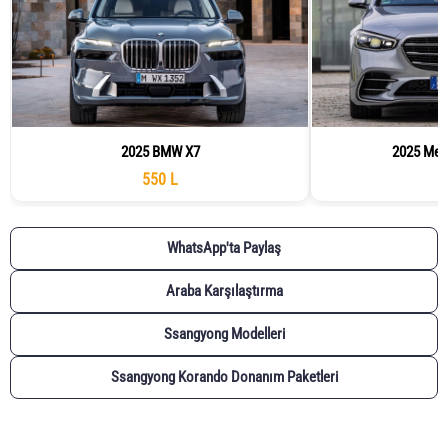
2025 BMW X7
2025 Merc
550 L
WhatsApp'ta Paylaş
Araba Karşılaştırma
Ssangyong Modelleri
Ssangyong Korando Donanım Paketleri