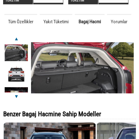
TÜKETİM
TÜKETİM
Tüm Özellikler
Yakıt Tüketimi
Bagaj Hacmi
Yorumlar
▲
▼
Benzer Bagaj Hacmine Sahip Modeller