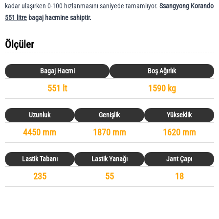
kadar ulaşırken 0-100 hızlanmasını saniyede tamamlıyor.
Ssangyong Korando
551 litre
bagaj hacmine sahiptir.
Ölçüler
Bagaj Hacmi
Boş Ağırlık
551 lt
1590 kg
Uzunluk
Genişlik
Yükseklik
4450 mm
1870 mm
1620 mm
Lastik Tabanı
Lastik Yanağı
Jant Çapı
235
55
18