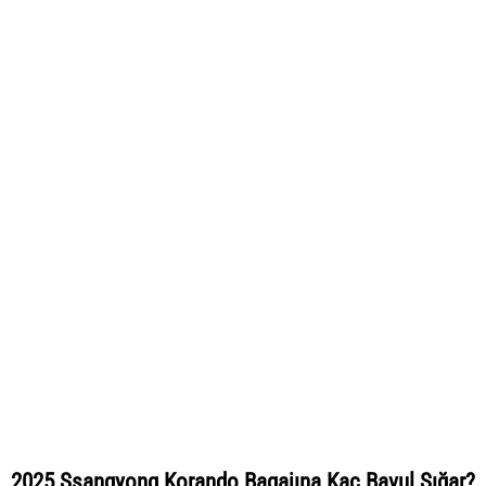
2025 Ssangyong Korando Bagajına Kaç Bavul Sığar?