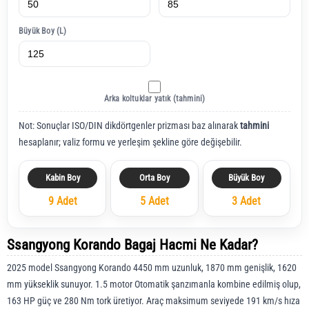
Büyük Boy (L)
Arka koltuklar yatık (tahmini)
Not: Sonuçlar ISO/DIN dikdörtgenler prizması baz alınarak
tahmini
hesaplanır; valiz formu ve yerleşim şekline göre değişebilir.
Kabin Boy
Orta Boy
Büyük Boy
9 Adet
5 Adet
3 Adet
Ssangyong Korando Bagaj Hacmi Ne Kadar?
2025 model Ssangyong Korando 4450 mm uzunluk, 1870 mm genişlik, 1620
mm yükseklik sunuyor. 1.5 motor Otomatik şanzımanla kombine edilmiş olup,
163 HP güç ve 280 Nm tork üretiyor. Araç maksimum seviyede 191 km/s hıza