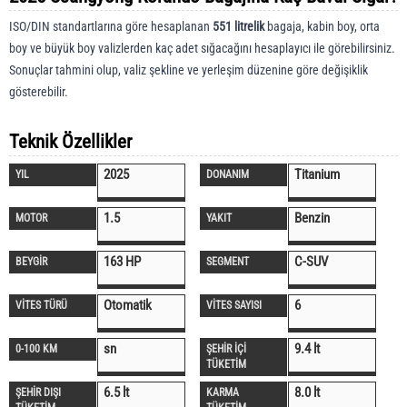
ISO/DIN standartlarına göre hesaplanan
551 litrelik
bagaja, kabin boy, orta
boy ve büyük boy valizlerden kaç adet sığacağını hesaplayıcı ile görebilirsiniz.
Sonuçlar tahmini olup, valiz şekline ve yerleşim düzenine göre değişiklik
gösterebilir.
Teknik Özellikler
2025
Titanium
YIL
DONANIM
1.5
Benzin
MOTOR
YAKIT
163 HP
C-SUV
BEYGİR
SEGMENT
Otomatik
6
VİTES TÜRÜ
VİTES SAYISI
sn
9.4 lt
0-100 KM
ŞEHİR İÇİ
TÜKETİM
6.5 lt
8.0 lt
ŞEHİR DIŞI
KARMA