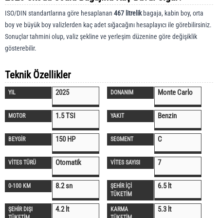
ISO/DIN standartlarına göre hesaplanan
467 litrelik
bagaja, kabin boy, orta
boy ve büyük boy valizlerden kaç adet sığacağını hesaplayıcı ile görebilirsiniz.
Sonuçlar tahmini olup, valiz şekline ve yerleşim düzenine göre değişiklik
gösterebilir.
Teknik Özellikler
2025
Monte Carlo
YIL
DONANIM
1.5 TSI
Benzin
MOTOR
YAKIT
150 HP
C
BEYGİR
SEGMENT
Otomatik
7
VİTES TÜRÜ
VİTES SAYISI
8.2 sn
6.5 lt
0-100 KM
ŞEHİR İÇİ
TÜKETİM
4.2 lt
5.3 lt
ŞEHİR DIŞI
KARMA
TÜKETİM
TÜKETİM