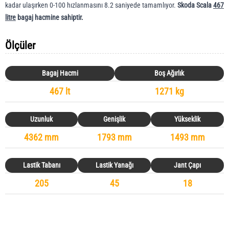
kadar ulaşırken 0-100 hızlanmasını 8.2 saniyede tamamlıyor.
Skoda Scala
467
litre
bagaj hacmine sahiptir.
Ölçüler
Bagaj Hacmi
Boş Ağırlık
467 lt
1271 kg
Uzunluk
Genişlik
Yükseklik
4362 mm
1793 mm
1493 mm
Lastik Tabanı
Lastik Yanağı
Jant Çapı
205
45
18