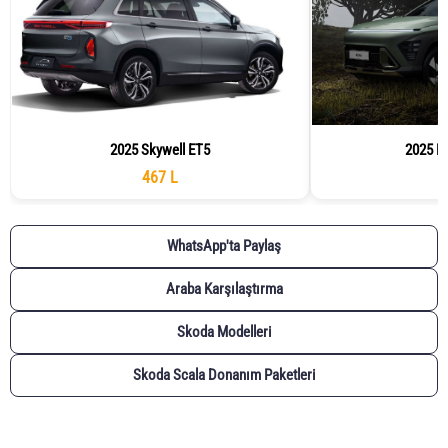
2025 Skywell ET5
2025 H
467 L
WhatsApp'ta Paylaş
Araba Karşılaştırma
Skoda Modelleri
Skoda Scala Donanım Paketleri