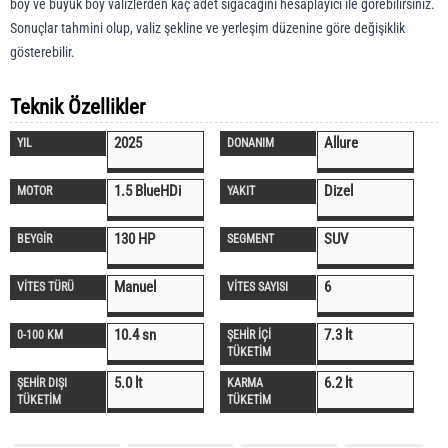
boy ve büyük boy valizlerden kaç adet sığacağını hesaplayıcı ile görebilirsiniz.
Sonuçlar tahmini olup, valiz şekline ve yerleşim düzenine göre değişiklik
gösterebilir.
Teknik Özellikler
2025
Allure
YIL
DONANIM
1.5 BlueHDi
Dizel
MOTOR
YAKIT
130 HP
SUV
BEYGİR
SEGMENT
Manuel
6
VİTES TÜRÜ
VİTES SAYISI
10.4 sn
7.3 lt
0-100 KM
ŞEHİR İÇİ
TÜKETİM
5.0 lt
6.2 lt
ŞEHİR DIŞI
KARMA
TÜKETİM
TÜKETİM