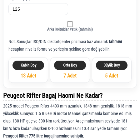
Arka koltuklar yatık (tahmini)
Not: Sonuçlar ISO/DIN dikdörtgenler prizması baz alınarak
tahmini
hesaplanır; valiz formu ve yerleşim şekline göre değişebilir.
Kabin Boy
Orta Boy
Büyük Boy
13 Adet
7 Adet
5 Adet
Peugeot Rifter Bagaj Hacmi Ne Kadar?
2025 model Peugeot Rifter 4403 mm uzunluk, 1848 mm genişlik, 1818 mm
yükseklik sunuyor. 1.5 BlueHDi motor Manuel şanzımanla kombine edilmiş
olup, 130 HP güç ve 300 Nm tork üretiyor. Araç maksimum seviyede 181
km/s hıza kadar ulaşırken 0-100 hızlanmasını 10.4 saniyede tamamlıyor.
Peugeot Rifter
775 litre
bagaj hacmine sahiptir.