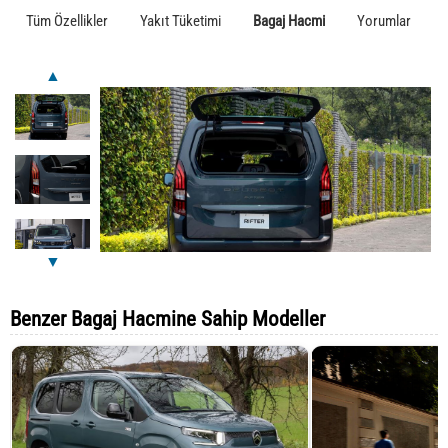
Tüm Özellikler
Yakıt Tüketimi
Bagaj Hacmi
Yorumlar
▲
▼
Benzer Bagaj Hacmine Sahip Modeller