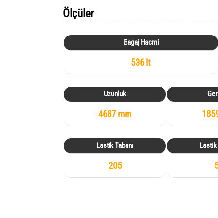
Ölçüler
Bagaj Hacmi
536 lt
Uzunluk
Gen
4687 mm
185
Lastik Tabanı
Lastik
205