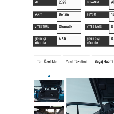
2025
Al
YIL
DONANIM
Benzin
1
YAKIT
BEYGİR
Otomatik
8
VİTES TÜRÜ
VİTES SAYISI
6.5 lt
5.
ŞEHİR İÇİ
ŞEHİR DIŞI
TÜKETİM
TÜKETİM
Tüm Özellikler
Yakıt Tüketimi
Bagaj Hacmi
▲