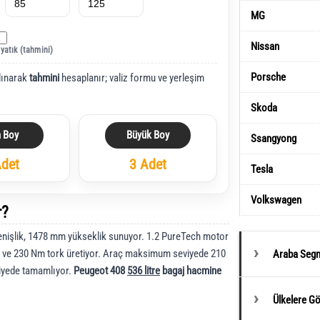
MG
Nissan
 yatık (tahmini)
Porsche
lınarak
tahmini
hesaplanır; valiz formu ve yerleşim
Skoda
a Boy
Büyük Boy
Ssangyong
Adet
3 Adet
Tesla
Volkswagen
r?
işlik, 1478 mm yükseklik sunuyor. 1.2 PureTech motor
 ve 230 Nm tork üretiyor. Araç maksimum seviyede 210
Araba Segm
niyede tamamlıyor.
Peugeot 408
536 litre
bagaj hacmine
Ülkelere G