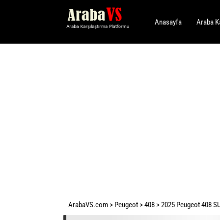
Anasayfa
Araba K
ArabaVS.com
>
Peugeot
>
408
>
2025 Peugeot 408 SUV