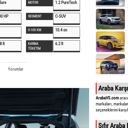
lure
1.2 PureTech
MOTOR
30 HP
C-SUV
SEGMENT
10.4 sn
0-100 KM
8 lt
6.2 lt
KARMA
TÜKETİM
Yorumlar
Araba Karşı
ArabaVS.com
aracı
markaları, markalar
seçeneklerini karşıla
Sıfır Araba 