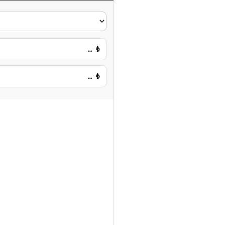
…
₺
…
₺