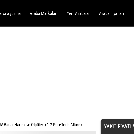
arşılaştırma
Araba Markaları
Yeni Arabalar
Araba Fiyatları
 Bagaj Hacmi ve Ölçüleri (1.2 PureTech Allure)
YAKIT FIYATL