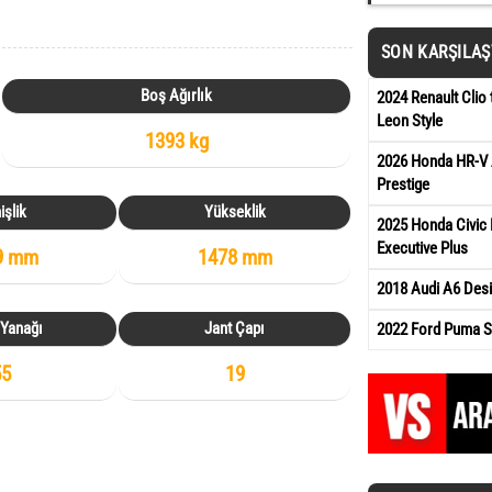
SON KARŞILA
Boş Ağırlık
2024 Renault Clio 
Leon Style
1393 kg
2026 Honda HR-V 
Prestige
işlik
Yükseklik
2025 Honda Civic 
Executive Plus
9 mm
1478 mm
2018 Audi A6 Des
 Yanağı
Jant Çapı
2022 Ford Puma St
55
19