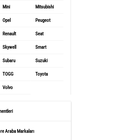
Mini
Mitsubishi
Opel
Peugeot
Renault
Seat
Skywell
Smart
Subaru
Suzuki
TOGG
Toyota
Volvo
entleri
öre Araba Markaları