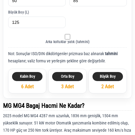
Büyük Boy (L)
Arka koltuklar yatık (tahmini)
Not: Sonuçlar ISO/DIN dikdörtgenler prizması baz alınarak
tahmini
hesaplanır; valiz formu ve yerleşim şekline göre değişebilir.
Kabin Boy
Orta Boy
Büyük Boy
6 Adet
3 Adet
2 Adet
MG MG4 Bagaj Hacmi Ne Kadar?
2025 model MG MG4 4287 mm uzunluk, 1836 mm genişlik, 1504 mm
yükseklik sunuyor. 51 kW motor Otomatik şanzımanla kombine edilmiş olup,
170 HP güç ve 250 Nm tork üretiyor. Araç maksimum seviyede 160 km/s hıza