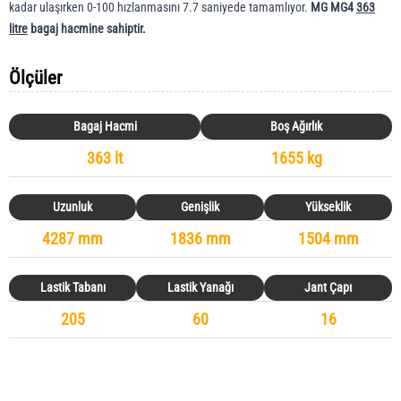
kadar ulaşırken 0-100 hızlanmasını 7.7 saniyede tamamlıyor.
MG MG4
363
litre
bagaj hacmine sahiptir.
Ölçüler
Bagaj Hacmi
Boş Ağırlık
363 lt
1655 kg
Uzunluk
Genişlik
Yükseklik
4287 mm
1836 mm
1504 mm
Lastik Tabanı
Lastik Yanağı
Jant Çapı
205
60
16