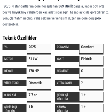
ISO/DIN standartlarına göre hesaplanan
363 litrelik
bagaja, kabin boy, orta
boy ve büyük boy valizlerden kaç adet sığacağını hesaplayıcı ile görebilirsiniz.
Sonuçlar tahmini olup, valiz şekline ve yerleşim düzenine göre değişiklik
gösterebilir.
Teknik Özellikler
2025
Comfort
YIL
DONANIM
51 kW
Elektrik
MOTOR
YAKIT
170 HP
C
BEYGİR
SEGMENT
Otomatik
?
VİTES TÜRÜ
VİTES SAYISI
7.7 sn
1 lt
0-100 KM
ŞEHİR İÇİ
TÜKETİM
1 lt
1 lt
ŞEHİR DIŞI
KARMA
TÜKETİM
TÜKETİM