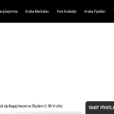
arşılaştırma
Araba Markaları
Yeni Arabalar
Araba Fiyatları
k Up Bagaj Hacmi ve Ölçüleri (1.9D V-Life)
YAKIT FIYATL