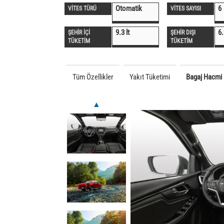
Otomatik
6
VİTES TÜRÜ
VİTES SAYISI
9.3 lt
6.
ŞEHİR İÇİ
ŞEHİR DIŞI
TÜKETİM
TÜKETİM
Tüm Özellikler
Yakıt Tüketimi
Bagaj Hacmi
▲