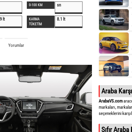
sn
0-100 KM
9 lt
8.1 lt
KARMA
TÜKETİM
Yorumlar
Araba Karşı
ArabaVS.com
aracı
markaları, markalar
seçeneklerini karşıla
Sıfır Araba 