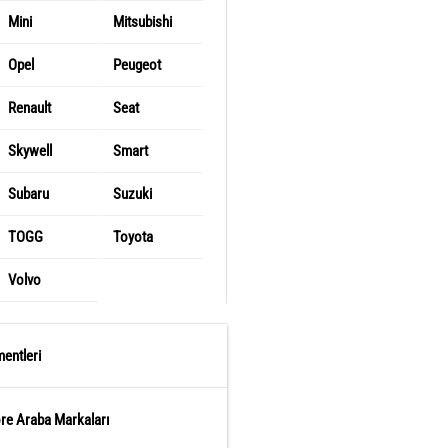
Mini
Mitsubishi
Opel
Peugeot
Renault
Seat
Skywell
Smart
Subaru
Suzuki
TOGG
Toyota
Volvo
entleri
öre Araba Markaları