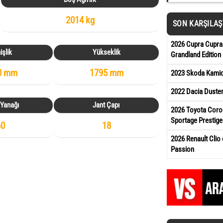
2014 kg
SON KARŞILA
2026 Cupra Cupra
işlik
Yükseklik
Grandland Edition
0 mm
1795 mm
2023 Skoda Kamiq 
2022 Dacia Duste
 Yanağı
Jant Çapı
2026 Toyota Corol
Sportage Prestige
60
18
2026 Renault Clio 
Passion