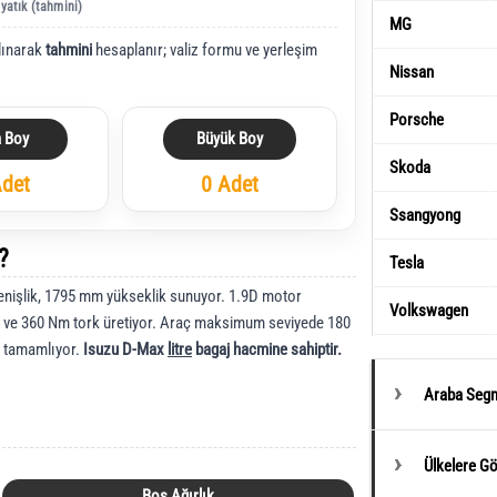
 yatık (tahmini)
MG
lınarak
tahmini
hesaplanır; valiz formu ve yerleşim
Nissan
Porsche
a Boy
Büyük Boy
Skoda
Adet
0 Adet
Ssangyong
?
Tesla
işlik, 1795 mm yükseklik sunuyor. 1.9D motor
Volkswagen
 ve 360 Nm tork üretiyor. Araç maksimum seviyede 180
e tamamlıyor.
Isuzu D-Max
litre
bagaj hacmine sahiptir.
Araba Segm
Ülkelere G
Boş Ağırlık