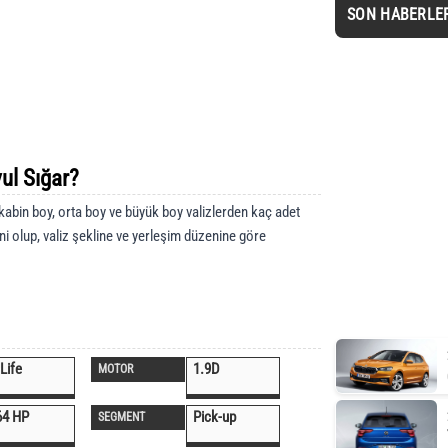
SON HABERLE
ul Sığar?
kabin boy, orta boy ve büyük boy valizlerden kaç adet
ni olup, valiz şekline ve yerleşim düzenine göre
Life
1.9D
MOTOR
64 HP
Pick-up
SEGMENT