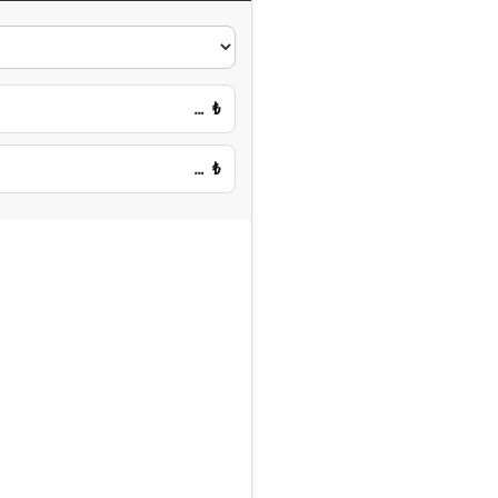
…
₺
…
₺