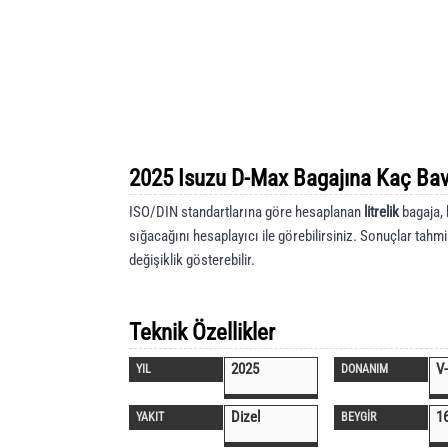
2025 Isuzu D-Max Bagajına Kaç Bav
ISO/DIN standartlarına göre hesaplanan
litrelik
bagaja, 
sığacağını hesaplayıcı ile görebilirsiniz. Sonuçlar tahmi
değişiklik gösterebilir.
Teknik Özellikler
2025
V-
YIL
DONANIM
Dizel
1
YAKIT
BEYGİR