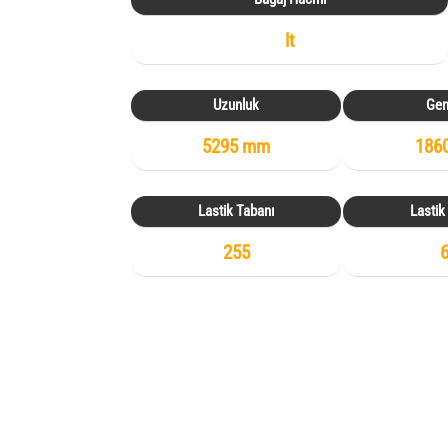
lt
Uzunluk
Gen
5295 mm
186
Lastik Tabanı
Lastik
255