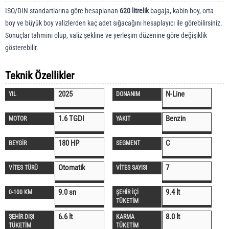
ISO/DIN standartlarına göre hesaplanan
620 litrelik
bagaja, kabin boy, orta
boy ve büyük boy valizlerden kaç adet sığacağını hesaplayıcı ile görebilirsiniz.
Sonuçlar tahmini olup, valiz şekline ve yerleşim düzenine göre değişiklik
gösterebilir.
Teknik Özellikler
2025
N-Line
YIL
DONANIM
1.6 TGDI
Benzin
MOTOR
YAKIT
180 HP
C
BEYGİR
SEGMENT
Otomatik
7
VİTES TÜRÜ
VİTES SAYISI
9.0 sn
9.4 lt
0-100 KM
ŞEHİR İÇİ
TÜKETİM
6.6 lt
8.0 lt
ŞEHİR DIŞI
KARMA
TÜKETİM
TÜKETİM