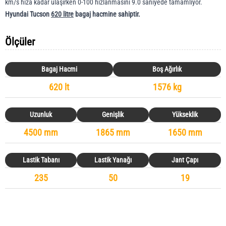
km/s hıza kadar ulaşırken 0-100 hızlanmasını 9.0 saniyede tamamlıyor.
Hyundai Tucson
620 litre
bagaj hacmine sahiptir.
Ölçüler
Bagaj Hacmi
Boş Ağırlık
620 lt
1576 kg
Uzunluk
Genişlik
Yükseklik
4500 mm
1865 mm
1650 mm
Lastik Tabanı
Lastik Yanağı
Jant Çapı
235
50
19