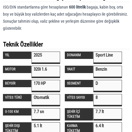
ISO/DIN standartlarına göre hesaplanan
600 litrelik
bagaja, kabin boy, orta
boy ve büyük boy valizlerden kaç adet sığacağını hesaplayıcı ile görebilirsiniz.
Sonuçlar tahmini olup, valiz şekline ve yerleşim düzenine göre değişiklik
gösterebilir.
Teknik Özellikler
2025
Sport Line
YIL
DONANIM
320i 1.6
Benzin
MOTOR
YAKIT
170 HP
D
BEYGİR
SEGMENT
Otomatik
8
VİTES TÜRÜ
VİTES SAYISI
7.7 sn
7.7 lt
0-100 KM
ŞEHİR İÇİ
TÜKETİM
5.1 lt
6.4 lt
ŞEHİR DIŞI
KARMA
TÜKETİM
TÜKETİM