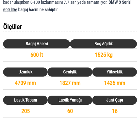
kadar ulaşırken 0-100 hızlanmasını 7.7 saniyede tamamlıyor.
BMW 3 Serisi
600 litre
bagaj hacmine sahiptir.
Ölçüler
Bagaj Hacmi
Boş Ağırlık
600 lt
1525 kg
Uzunluk
Genişlik
Yükseklik
4709 mm
1827 mm
1435 mm
Lastik Tabanı
Lastik Yanağı
Jant Çapı
205
60
16