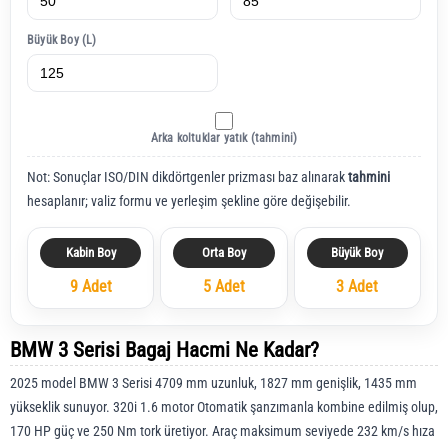
Büyük Boy (L)
Arka koltuklar yatık (tahmini)
Not: Sonuçlar ISO/DIN dikdörtgenler prizması baz alınarak
tahmini
hesaplanır; valiz formu ve yerleşim şekline göre değişebilir.
Kabin Boy
Orta Boy
Büyük Boy
9 Adet
5 Adet
3 Adet
BMW 3 Serisi Bagaj Hacmi Ne Kadar?
2025 model BMW 3 Serisi 4709 mm uzunluk, 1827 mm genişlik, 1435 mm
yükseklik sunuyor. 320i 1.6 motor Otomatik şanzımanla kombine edilmiş olup,
170 HP güç ve 250 Nm tork üretiyor. Araç maksimum seviyede 232 km/s hıza