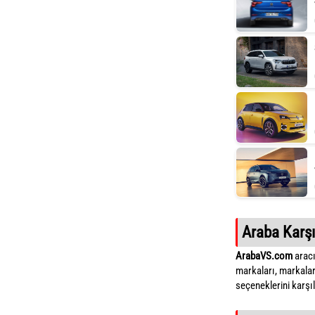
Araba Karşı
ArabaVS.com
aracı
markaları, markalar
seçeneklerini karşıla