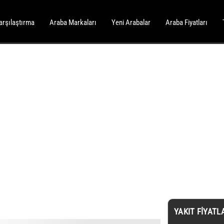
arşılaştırma
Araba Markaları
Yeni Arabalar
Araba Fiyatları
YAKIT FIYATL