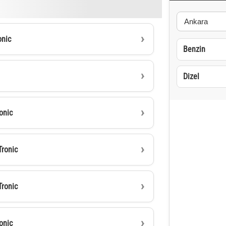
onic
Benzin
Dizel
onic
Tronic
Tronic
onic