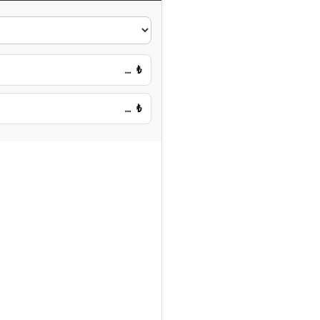
…
₺
…
₺