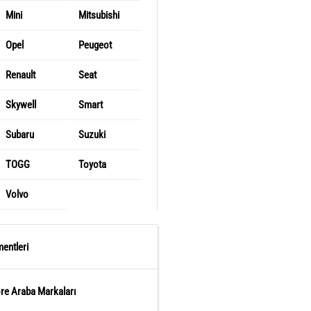
Mini
Mitsubishi
Opel
Peugeot
Renault
Seat
Skywell
Smart
Subaru
Suzuki
TOGG
Toyota
Volvo
entleri
öre Araba Markaları