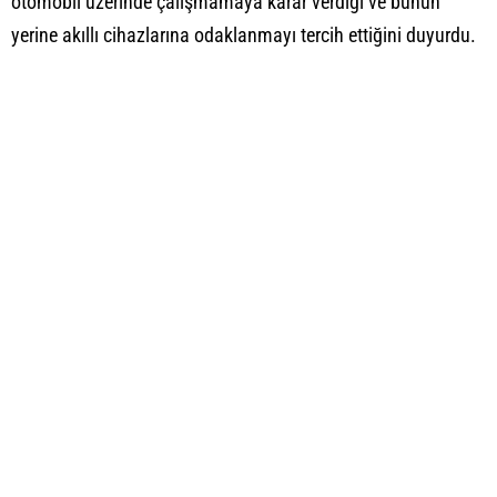
otomobil üzerinde çalışmamaya karar verdiği ve bunun
yerine akıllı cihazlarına odaklanmayı tercih ettiğini duyurdu.