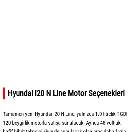
Hyundai i20 N Line Motor Seçenekleri
Tamamen yeni Hyundai i20 N Line, yalnızca 1.0 litrelik T-GDI
120 beygirlik motorla satışa sunulacak. Ayrıca 48 voltluk
hafif hibrit teknolojisiyle de sunulacak olan araç daha fazla