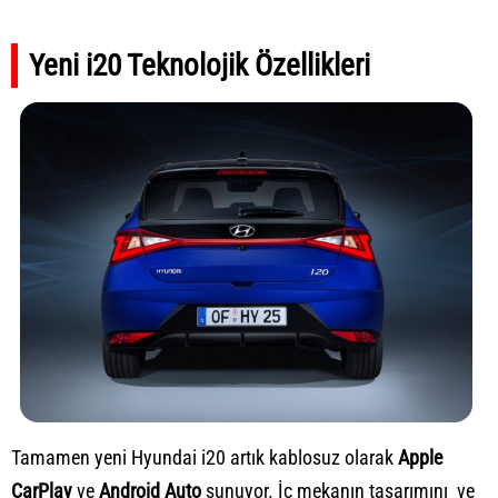
Yeni i20 Teknolojik Özellikleri
Tamamen yeni Hyundai i20 artık kablosuz olarak
Apple
CarPlay
ve
Android Auto
sunuyor. İç mekanın tasarımını ve