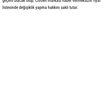
geçerli olacak olup, Citroen markası haber vermeksizin fiyat
listesinde değişiklik yapma hakkını saklı tutar.