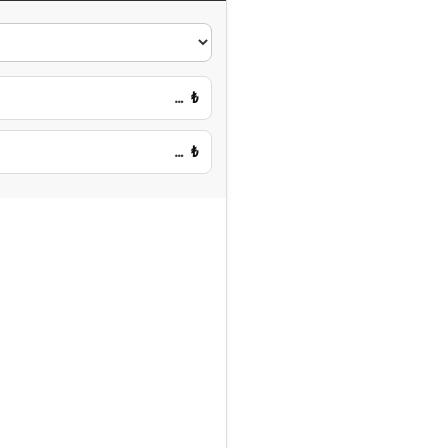
…
₺
…
₺