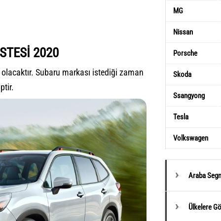
MG
Nissan
STESİ 2020
Porsche
i olacaktır. Subaru markası istediği zaman
Skoda
ptir.
Ssangyong
Tesla
Volkswagen
Araba Segm
Ülkelere G