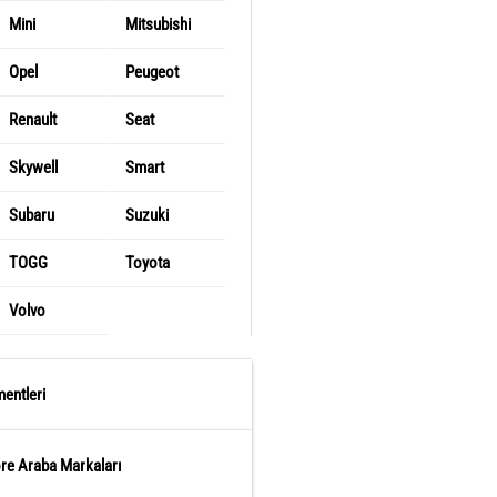
Mini
Mitsubishi
Opel
Peugeot
Renault
Seat
Skywell
Smart
Subaru
Suzuki
TOGG
Toyota
Volvo
entleri
öre Araba Markaları