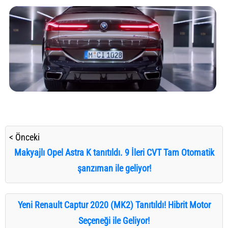
< Önceki
Makyajlı Opel Astra K tanıtıldı. 9 İleri CVT Tam Otomatik
şanzıman ile geliyor!
Yeni Renault Captur 2020 (MK2) Tanıtıldı! Hibrit Motor
Seçeneği ile Geliyor!