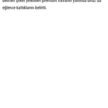
belirten şirket yetkilileri premium havanın yanında biraz da
eğlence kattıklarını belirtti.