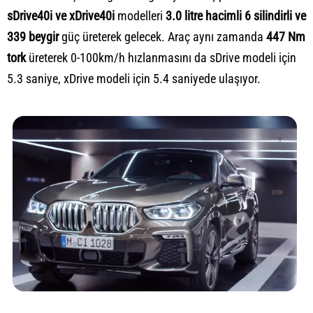
sDrive40i ve xDrive40i
modelleri
3.0 litre hacimli 6 silindirli ve
339 beygir
güç üreterek gelecek. Araç aynı zamanda
447 Nm
tork
üreterek 0-100km/h hızlanmasını da sDrive modeli için
5.3 saniye, xDrive modeli için 5.4 saniyede ulaşıyor.