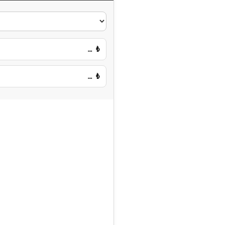
…
₺
…
₺