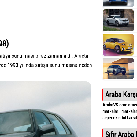
98)
satışa sunulması biraz zaman aldı. Araçta
lerde 1993 yılında satışa sunulmasına neden
Araba Karşı
ArabaVS.com
aracı
markaları, markalar
seçeneklerini karşıla
Sıfır Araba 