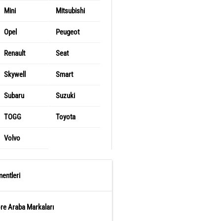
Mini
Mitsubishi
Opel
Peugeot
Renault
Seat
Skywell
Smart
Subaru
Suzuki
TOGG
Toyota
Volvo
entleri
öre Araba Markaları