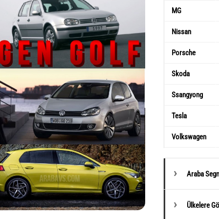
MG
Nissan
Porsche
Skoda
Ssangyong
Tesla
Volkswagen
Araba Segm
Ülkelere G