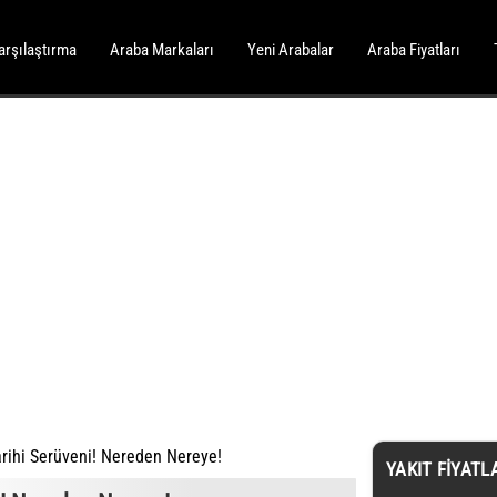
arşılaştırma
Araba Markaları
Yeni Arabalar
Araba Fiyatları
rihi Serüveni! Nereden Nereye!
YAKIT FIYATL