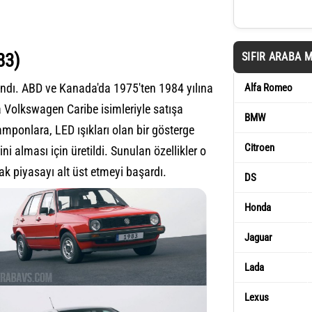
83)
SIFIR ARABA 
andı. ABD ve Kanada'da 1975'ten 1984 yılına
Alfa Romeo
 Volkswagen Caribe isimleriyle satışa
BMW
amponlara, LED ışıkları olan bir gösterge
Citroen
i alması için üretildi. Sunulan özellikler o
rak piyasayı alt üst etmeyi başardı.
DS
Honda
Jaguar
Lada
Lexus