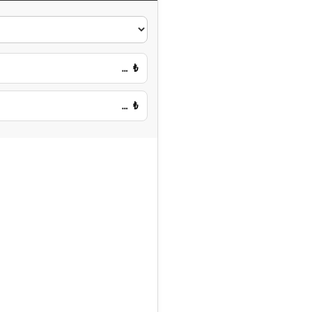
…
₺
…
₺