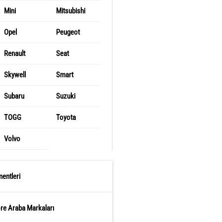
Mini
Mitsubishi
Opel
Peugeot
Renault
Seat
Skywell
Smart
Subaru
Suzuki
TOGG
Toyota
Volvo
entleri
öre Araba Markaları