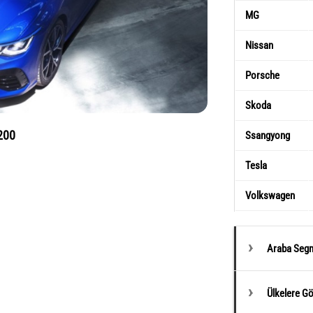
MG
Nissan
Porsche
Skoda
200
Ssangyong
Tesla
Volkswagen
Araba Segm
Ülkelere G