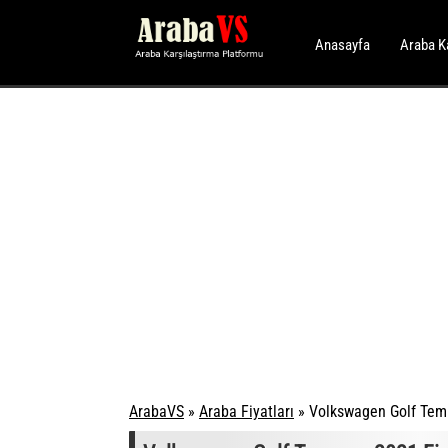
Anasayfa
Araba K
ArabaVS
»
Araba Fiyatları
»
Volkswagen Golf Temm