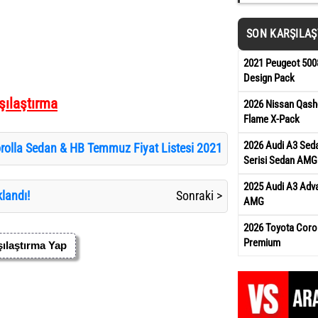
SON KARŞILA
2021 Peugeot 5008
Design Pack
ılaştırma
2026 Nissan Qash
Flame X-Pack
2026 Audi A3 Sed
rolla Sedan & HB Temmuz Fiyat Listesi 2021
Serisi Sedan AMG
2025 Audi A3 Adv
landı!
Sonraki >
AMG
2026 Toyota Coro
Premium
ılaştırma Yap