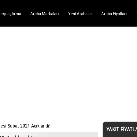
arşılaştırma
Araba Markaları
Yeni Arabalar
Araba Fiyatları
esi Şubat 2021 Açıklandı!
YAKIT FIYATL