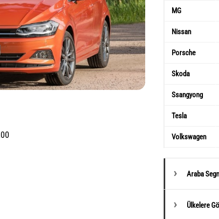
MG
Nissan
Porsche
Skoda
Ssangyong
Tesla
200
Volkswagen
Araba Segm
Ülkelere G