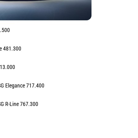
0.500
ce 481.300
513.000
SG Elegance 717.400
G R-Line 767.300