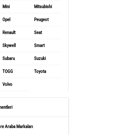
Mini
Mitsubishi
Opel
Peugeot
Renault
Seat
Skywell
Smart
Subaru
Suzuki
TOGG
Toyota
Volvo
entleri
öre Araba Markaları