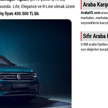
Araba Karşı
asında. Life, Elegance ve R-Line olmak üzere
ArabaVS.com
aracı
riş fiyatı 430.500 TL'dir.
markaları, markalar
seçeneklerini karşıla
Sıfır Araba 
0.KM araba fiyatların
son değerleri burada