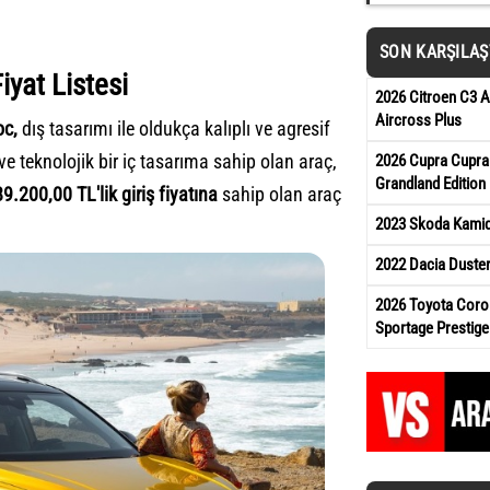
SON KARŞILA
iyat Listesi
2026 Citroen C3 A
Aircross Plus
oc,
dış tasarımı ile oldukça kalıplı ve agresif
e teknolojik bir iç tasarıma sahip olan araç,
2026 Cupra Cupra
Grandland Edition
9.200,00 TL'lik giriş fiyatına
sahip olan araç
2023 Skoda Kamiq 
2022 Dacia Duste
2026 Toyota Corol
Sportage Prestige