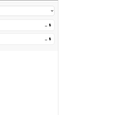
…
₺
…
₺