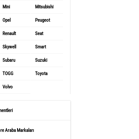
Mini
Mitsubishi
Opel
Peugeot
Renault
Seat
Skywell
Smart
Subaru
Suzuki
TOGG
Toyota
Volvo
entleri
öre Araba Markaları