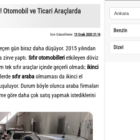
 Otomobil ve Ticari Araçlarda
Benzin
Son Güncelleme:
13 Ocak 2020 21:16
Dizel
geçen gün biraz daha düşüyor. 2015 yılından
 zirve yaptı.
Sıfır otomobilleri
etkileyen döviz
um tek sıfır araçlar içinde geçerli olmadı;
ikinci
ilerde
sıfır araba
olmaması da ikinci el
uşuluyor. Durum böyle olunca araba firmaları
neme göre daha çok satış yapmak istediklerini