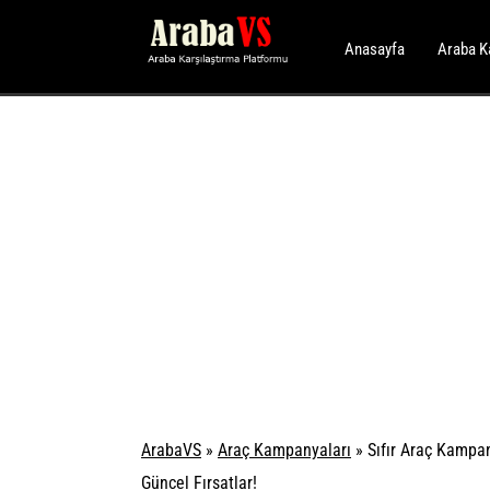
Anasayfa
Araba K
ArabaVS
»
Araç Kampanyaları
»
Sıfır Araç Kampa
Güncel Fırsatlar!