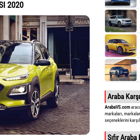
I 2020
Araba Karşı
ArabaVS.com
aracı
markaları, markalar
seçeneklerini karşıla
Sıfır Araba 