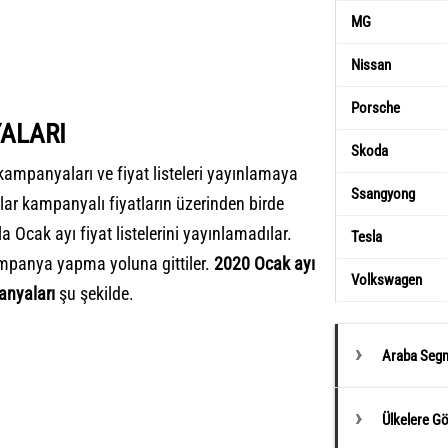
MG
Nissan
Porsche
ALARI
Skoda
kampanyaları
ve fiyat listeleri yayınlamaya
Ssangyong
lar kampanyalı fiyatların üzerinden birde
Ocak ayı fiyat listelerini yayınlamadılar.
Tesla
ampanya yapma yoluna gittiler.
2020 Ocak ayı
Volkswagen
anyaları
şu şekilde.
Araba Segm
Ülkelere G