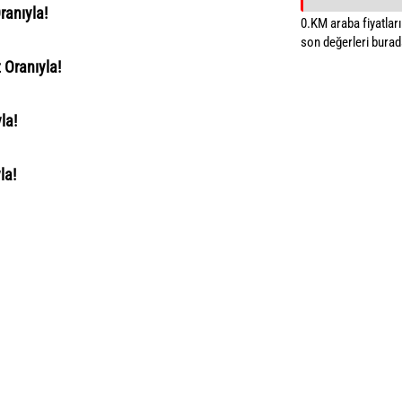
ranıyla!
0.KM araba fiyatların
son değerleri burada
 Oranıyla!
la!
la!