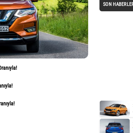
SON HABERLE
Oranıyla!
nıyla!
anıyla!