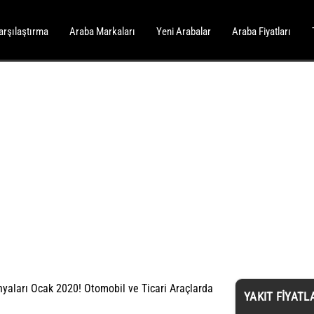
arşılaştırma
Araba Markaları
Yeni Arabalar
Araba Fiyatları
nyaları Ocak 2020! Otomobil ve Ticari Araçlarda
YAKIT FIYATL