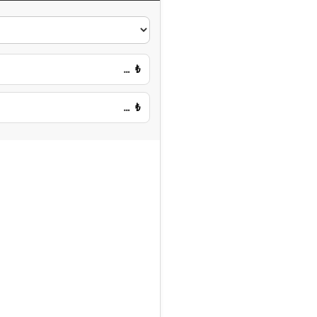
…
₺
…
₺