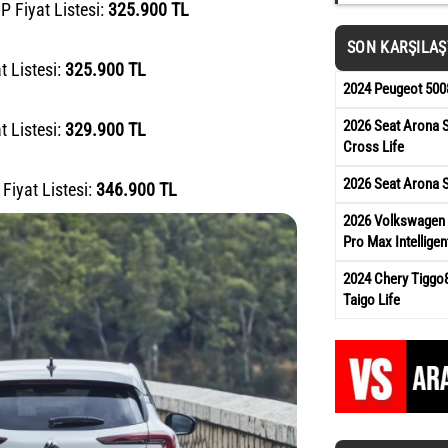
 Fiyat Listesi:
325.900 TL
SON KARŞILA
 Listesi:
325.900 TL
2024 Peugeot 5008
2026 Seat Arona S
 Listesi:
329.900 TL
Cross Life
2026 Seat Arona S
Fiyat Listesi:
346.900 TL
2026 Volkswagen T
Pro Max Intelligen
2024 Chery Tiggo
Taigo Life