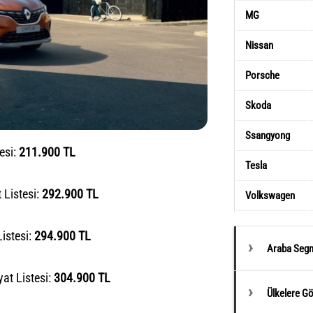
MG
Nissan
Porsche
Skoda
Ssangyong
esi:
211.900 TL
Tesla
 Listesi:
292.900 TL
Volkswagen
istesi:
294.900 TL
Araba Segm
at Listesi:
304.900 TL
Ülkelere G