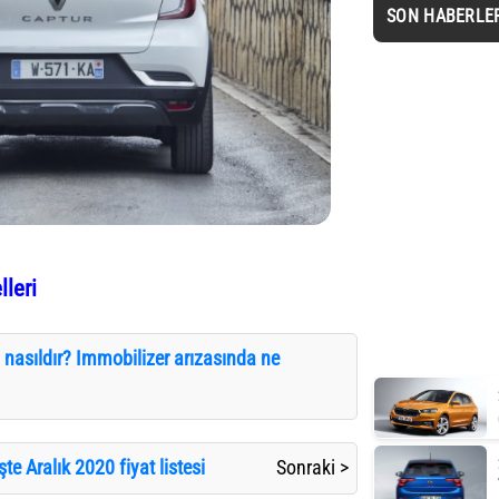
SON HABERLE
leri
 nasıldır? Immobilizer arızasında ne
şte Aralık 2020 fiyat listesi
Sonraki >