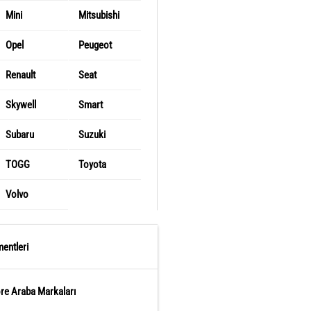
Mini
Mitsubishi
Opel
Peugeot
Renault
Seat
Skywell
Smart
Subaru
Suzuki
TOGG
Toyota
Volvo
entleri
öre Araba Markaları