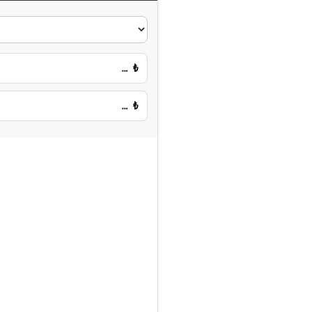
…
₺
…
₺