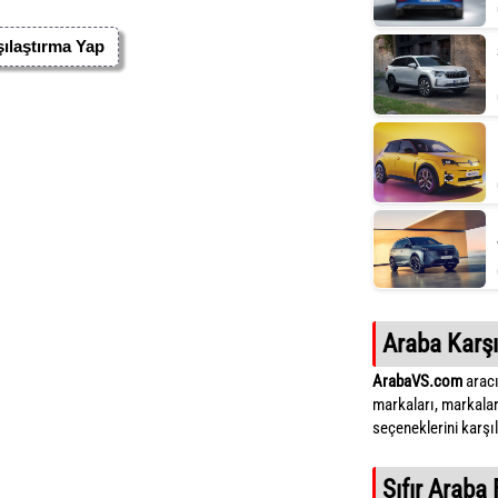
ılaştırma Yap
Araba Karşı
ArabaVS.com
aracı
markaları, markalar
seçeneklerini karşıla
Sıfır Araba 