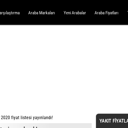
arşılaştırma
Araba Markaları
Yeni Arabalar
Araba Fiyatları
2020 fiyat listesi yayınlandı!
YAKIT FIYATL