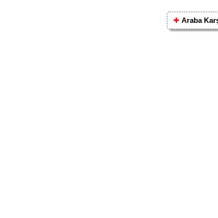
✚
Araba Karş