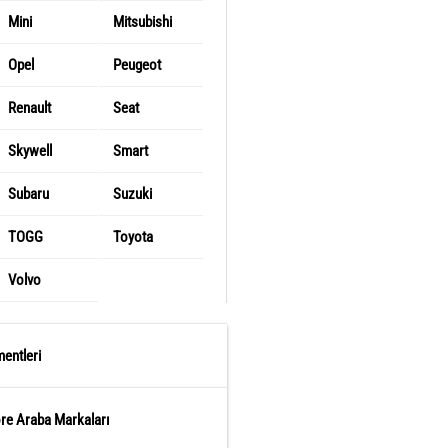
Mini
Mitsubishi
Opel
Peugeot
Renault
Seat
Skywell
Smart
Subaru
Suzuki
TOGG
Toyota
Volvo
entleri
öre Araba Markaları