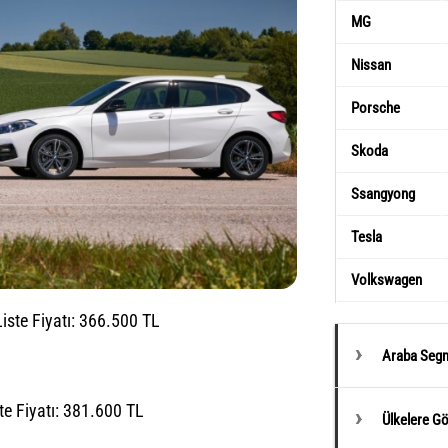
MG
Nissan
Porsche
Skoda
Ssangyong
Tesla
Volkswagen
iste Fiyatı: 366.500 TL
Araba Segm
te Fiyatı: 381.600 TL
Ülkelere G