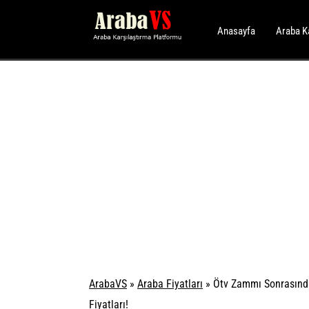
Anasayfa
Araba K
ArabaVS
»
Araba Fiyatları
»
Ötv Zammı Sonrasında
Fiyatları!