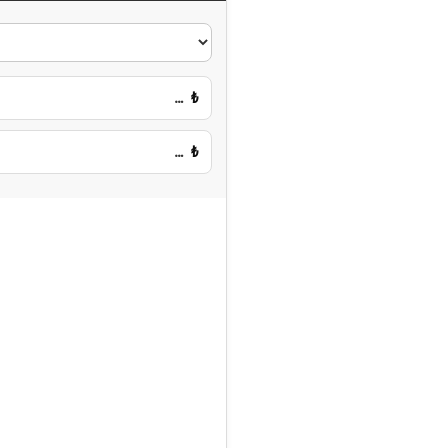
…
₺
…
₺