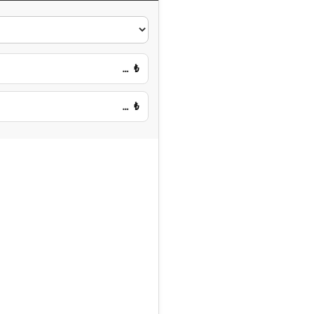
…
₺
…
₺