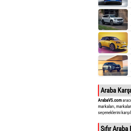
Araba Karşı
ArabaVS.com
aracı
markaları, markalar
seçeneklerini karşıla
Sıfır Araba 