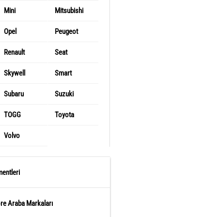
Mini
Mitsubishi
Opel
Peugeot
Renault
Seat
Skywell
Smart
Subaru
Suzuki
TOGG
Toyota
Volvo
entleri
öre Araba Markaları