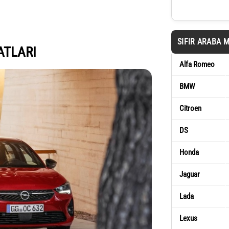
SIFIR ARABA 
ATLARI
Alfa Romeo
BMW
Citroen
DS
Honda
Jaguar
Lada
Lexus