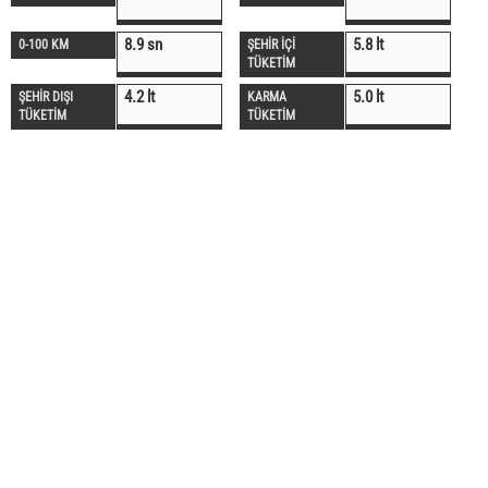
8.9 sn
5.8 lt
0-100 KM
ŞEHİR İÇİ
TÜKETİM
4.2 lt
5.0 lt
ŞEHİR DIŞI
KARMA
TÜKETİM
TÜKETİM