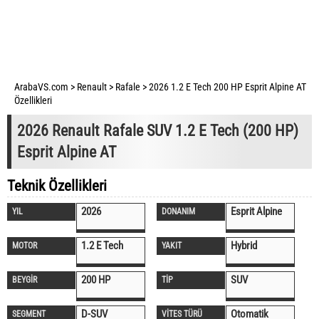
ArabaVS.com
>
Renault
>
Rafale
>
2026 1.2 E Tech 200 HP Esprit Alpine AT
Özellikleri
2026 Renault Rafale SUV 1.2 E Tech (200 HP)
Esprit Alpine AT
Teknik Özellikleri
2026
Esprit Alpine
YIL
DONANIM
1.2 E Tech
Hybrid
MOTOR
YAKIT
200 HP
SUV
BEYGİR
TİP
D-SUV
Otomatik
SEGMENT
VİTES TÜRÜ