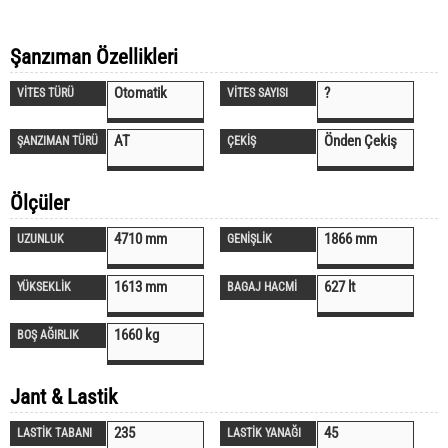
Şanzıman Özellikleri
Otomatik
?
VİTES TÜRÜ
VİTES SAYISI
AT
Önden Çekiş
ŞANZIMAN TÜRÜ
ÇEKİŞ
Ölçüler
4710 mm
1866 mm
UZUNLUK
GENİŞLİK
1613 mm
627 lt
YÜKSEKLİK
BAGAJ HACMİ
1660 kg
BOŞ AĞIRLIK
Jant & Lastik
235
45
LASTİK TABANI
LASTİK YANAĞI