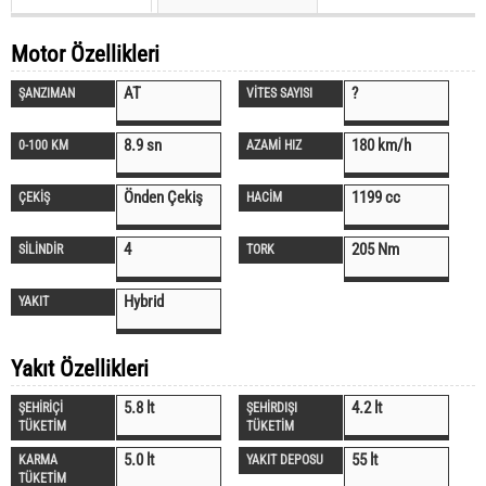
Motor Özellikleri
AT
?
ŞANZIMAN
VİTES SAYISI
8.9 sn
180 km/h
0-100 KM
AZAMİ HIZ
Önden Çekiş
1199 cc
ÇEKİŞ
HACİM
4
205 Nm
SİLİNDİR
TORK
Hybrid
YAKIT
Yakıt Özellikleri
5.8 lt
4.2 lt
ŞEHİRİÇİ
ŞEHİRDIŞI
TÜKETİM
TÜKETİM
5.0 lt
55 lt
KARMA
YAKIT DEPOSU
TÜKETİM