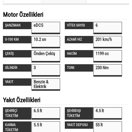
Motor Özellikleri
eDCS
6
ŞANZIMAN
VİTES SAYISI
10.2 sn
201 km/h
0-100 KM
AZAMİ HIZ
Önden Çekiş
1199 cc
ÇEKİŞ
HACİM
3
230 Nm
SİLİNDİR
TORK
Benzin &
YAKIT
Elektrik
Yakıt Özellikleri
6.5 lt
4.5 lt
ŞEHİRİÇİ
ŞEHİRDIŞI
TÜKETİM
TÜKETİM
5.5 lt
55 lt
KARMA
YAKIT DEPOSU
TÜKETİM