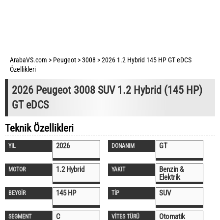
ArabaVS.com
>
Peugeot
>
3008
>
2026 1.2 Hybrid 145 HP GT eDCS
Özellikleri
2026 Peugeot 3008 SUV 1.2 Hybrid (145 HP)
GT eDCS
Teknik Özellikleri
2026
GT
YIL
DONANIM
1.2 Hybrid
Benzin &
MOTOR
YAKIT
Elektrik
145 HP
SUV
BEYGİR
TİP
C
Otomatik
SEGMENT
VİTES TÜRÜ