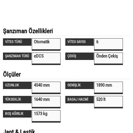
Şanzıman Özellikleri
Otomatik
6
VİTES TÜRÜ
VİTES SAYISI
eDCS
Önden Çekiş
ŞANZIMAN TÜRÜ
ÇEKİŞ
Ölçüler
4540 mm
1890 mm
UZUNLUK
GENİŞLİK
1640 mm
520 lt
YÜKSEKLİK
BAGAJ HACMİ
1573 kg
BOŞ AĞIRLIK
Jant & Lastik