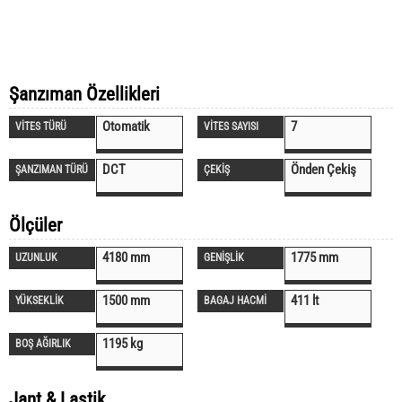
Şanzıman Özellikleri
Otomatik
7
VİTES TÜRÜ
VİTES SAYISI
DCT
Önden Çekiş
ŞANZIMAN TÜRÜ
ÇEKİŞ
Ölçüler
4180 mm
1775 mm
UZUNLUK
GENİŞLİK
1500 mm
411 lt
YÜKSEKLİK
BAGAJ HACMİ
1195 kg
BOŞ AĞIRLIK
Jant & Lastik