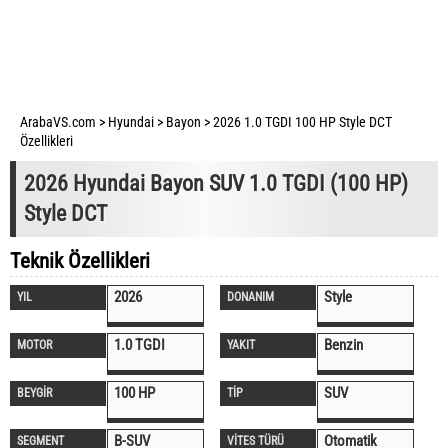
ArabaVS.com
>
Hyundai
>
Bayon
>
2026 1.0 TGDI 100 HP Style DCT
Özellikleri
2026 Hyundai Bayon SUV 1.0 TGDI (100 HP)
Style DCT
Teknik Özellikleri
2026
Style
YIL
DONANIM
1.0 TGDI
Benzin
MOTOR
YAKIT
100 HP
SUV
BEYGİR
TİP
B-SUV
Otomatik
SEGMENT
VİTES TÜRÜ