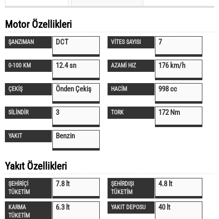
Motor Özellikleri
DCT
7
ŞANZIMAN
VİTES SAYISI
12.4 sn
176 km/h
0-100 KM
AZAMİ HIZ
Önden Çekiş
998 cc
ÇEKİŞ
HACİM
3
172 Nm
SİLİNDİR
TORK
Benzin
YAKIT
Yakıt Özellikleri
7.8 lt
4.8 lt
ŞEHİRİÇİ
ŞEHİRDIŞI
TÜKETİM
TÜKETİM
6.3 lt
40 lt
KARMA
YAKIT DEPOSU
TÜKETİM