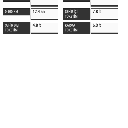
12.4 sn
7.8 lt
0-100 KM
ŞEHİR İÇİ
TÜKETİM
4.8 lt
6.3 lt
ŞEHİR DIŞI
KARMA
TÜKETİM
TÜKETİM