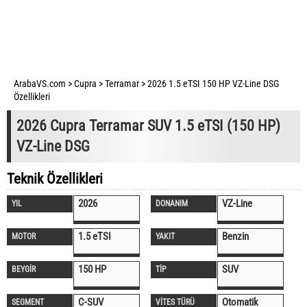
ArabaVS.com
>
Cupra
>
Terramar
>
2026 1.5 eTSI 150 HP VZ-Line DSG
Özellikleri
2026 Cupra Terramar SUV 1.5 eTSI (150 HP)
VZ-Line DSG
Teknik Özellikleri
2026
VZ-Line
YIL
DONANIM
1.5 eTSI
Benzin
MOTOR
YAKIT
150 HP
SUV
BEYGİR
TİP
C-SUV
Otomatik
SEGMENT
VİTES TÜRÜ