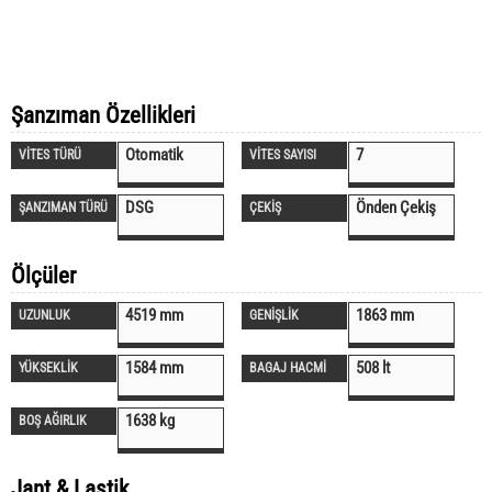
Şanzıman Özellikleri
Otomatik
7
VİTES TÜRÜ
VİTES SAYISI
DSG
Önden Çekiş
ŞANZIMAN TÜRÜ
ÇEKİŞ
Ölçüler
4519 mm
1863 mm
UZUNLUK
GENİŞLİK
1584 mm
508 lt
YÜKSEKLİK
BAGAJ HACMİ
1638 kg
BOŞ AĞIRLIK
Jant & Lastik