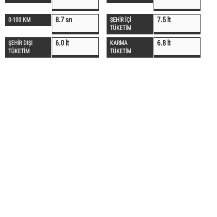
8.7 sn
7.5 lt
0-100 KM
ŞEHİR İÇİ
TÜKETİM
6.0 lt
6.8 lt
ŞEHİR DIŞI
KARMA
TÜKETİM
TÜKETİM