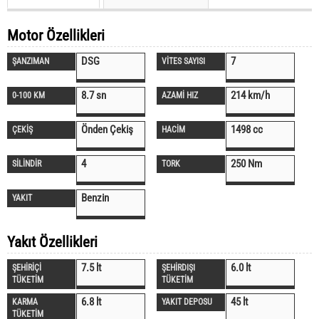
Motor Özellikleri
DSG
7
ŞANZIMAN
VİTES SAYISI
8.7 sn
214 km/h
0-100 KM
AZAMİ HIZ
Önden Çekiş
1498 cc
ÇEKİŞ
HACİM
4
250 Nm
SİLİNDİR
TORK
Benzin
YAKIT
Yakıt Özellikleri
7.5 lt
6.0 lt
ŞEHİRİÇİ
ŞEHİRDIŞI
TÜKETİM
TÜKETİM
6.8 lt
45 lt
KARMA
YAKIT DEPOSU
TÜKETİM