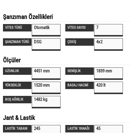
Şanzıman Özellikleri
Otomatik
7
VİTES TÜRÜ
VİTES SAYISI
DSG
4x2
ŞANZIMAN TÜRÜ
ÇEKİŞ
Ölçüler
4451 mm
1839 mm
UZUNLUK
GENİŞLİK
1520 mm
420 lt
YÜKSEKLİK
BAGAJ HACMİ
1482 kg
BOŞ AĞIRLIK
Jant & Lastik
245
45
LASTİK TABANI
LASTİK YANAĞI