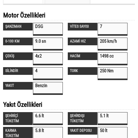
Motor Özellikleri
DSG
7
ŞANZIMAN
VİTES SAYISI
9.0 sn
205 km/h
0-100 KM
AZAMİ HIZ
4x2
1498 cc
ÇEKİŞ
HACİM
4
250 Nm
SİLİNDİR
TORK
Benzin
YAKIT
Yakıt Özellikleri
6.6 lt
5.1 lt
ŞEHİRİÇİ
ŞEHİRDIŞI
TÜKETİM
TÜKETİM
5.8 lt
50 lt
KARMA
YAKIT DEPOSU
TÜKETİM