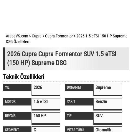
ArabaVS.com
>
Cupra
>
Cupra Formentor
>
2026 1.5 eTSI 150 HP Supreme
DSG Özellikleri
2026 Cupra Cupra Formentor SUV 1.5 eTSI
(150 HP) Supreme DSG
Teknik Özellikleri
2026
Supreme
YIL
DONANIM
1.5 eTSI
Benzin
MOTOR
YAKIT
150 HP
SUV
BEYGİR
TİP
C
Otomatik
SEGMENT
VİTES TÜRÜ