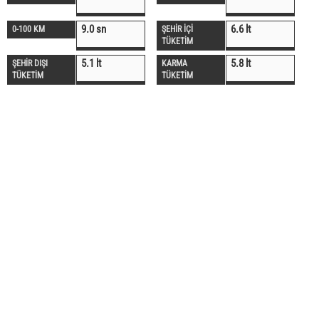
9.0 sn
6.6 lt
0-100 KM
ŞEHİR İÇİ
TÜKETİM
5.1 lt
5.8 lt
ŞEHİR DIŞI
KARMA
TÜKETİM
TÜKETİM