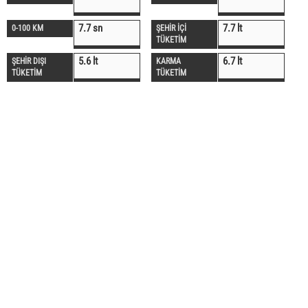
7.7 sn
7.7 lt
0-100 KM
ŞEHİR İÇİ
TÜKETİM
5.6 lt
6.7 lt
ŞEHİR DIŞI
KARMA
TÜKETİM
TÜKETİM