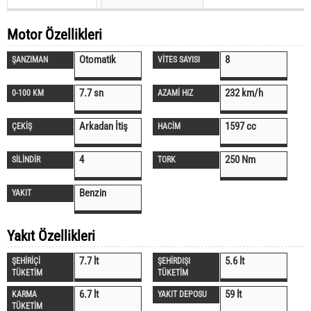
Motor Özellikleri
Otomatik
8
ŞANZIMAN
VİTES SAYISI
7.7 sn
232 km/h
0-100 KM
AZAMİ HIZ
Arkadan İtiş
1597 cc
ÇEKİŞ
HACİM
4
250 Nm
SİLİNDİR
TORK
Benzin
YAKIT
Yakıt Özellikleri
7.7 lt
5.6 lt
ŞEHİRİÇİ
ŞEHİRDIŞI
TÜKETİM
TÜKETİM
6.7 lt
59 lt
KARMA
YAKIT DEPOSU
TÜKETİM