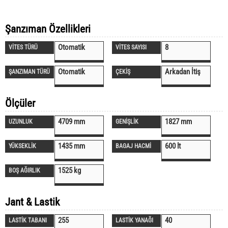
Şanzıman Özellikleri
Otomatik
8
VİTES TÜRÜ
VİTES SAYISI
Otomatik
Arkadan İtiş
ŞANZIMAN TÜRÜ
ÇEKİŞ
Ölçüler
4709 mm
1827 mm
UZUNLUK
GENİŞLİK
1435 mm
600 lt
YÜKSEKLİK
BAGAJ HACMİ
1525 kg
BOŞ AĞIRLIK
Jant & Lastik
255
40
LASTİK TABANI
LASTİK YANAĞI