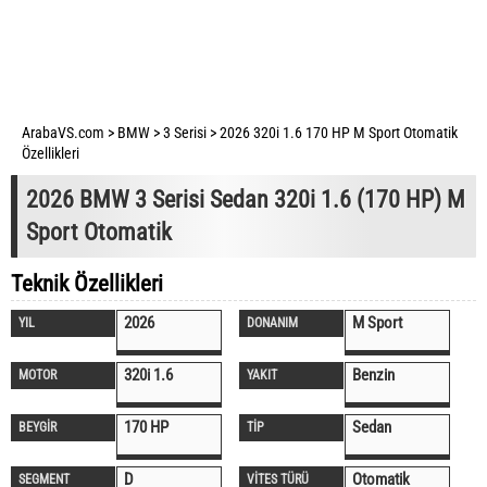
ArabaVS.com
>
BMW
>
3 Serisi
>
2026 320i 1.6 170 HP M Sport Otomatik
Özellikleri
2026 BMW 3 Serisi Sedan 320i 1.6 (170 HP) M
Sport Otomatik
Teknik Özellikleri
2026
M Sport
YIL
DONANIM
320i 1.6
Benzin
MOTOR
YAKIT
170 HP
Sedan
BEYGİR
TİP
D
Otomatik
SEGMENT
VİTES TÜRÜ