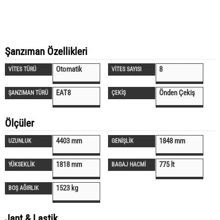
Şanzıman Özellikleri
Otomatik
8
VİTES TÜRÜ
VİTES SAYISI
EAT8
Önden Çekiş
ŞANZIMAN TÜRÜ
ÇEKİŞ
Ölçüler
4403 mm
1848 mm
UZUNLUK
GENİŞLİK
1818 mm
775 lt
YÜKSEKLİK
BAGAJ HACMİ
1523 kg
BOŞ AĞIRLIK
Jant & Lastik