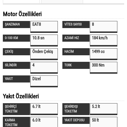
Motor Özellikleri
EAT8
8
ŞANZIMAN
VİTES SAYISI
10.8 sn
184 km/h
0-100 KM
AZAMİ HIZ
Önden Çekiş
1499 cc
ÇEKİŞ
HACİM
4
300 Nm
SİLİNDİR
TORK
Dizel
YAKIT
Yakıt Özellikleri
6.7 lt
5.2 lt
ŞEHİRİÇİ
ŞEHİRDIŞI
TÜKETİM
TÜKETİM
6.0 lt
50 lt
KARMA
YAKIT DEPOSU
TÜKETİM