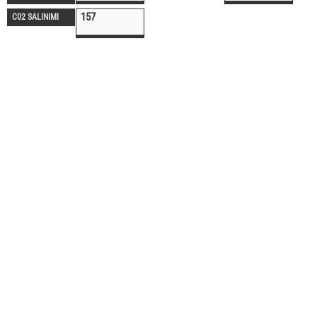
157
C02 SALINIMI