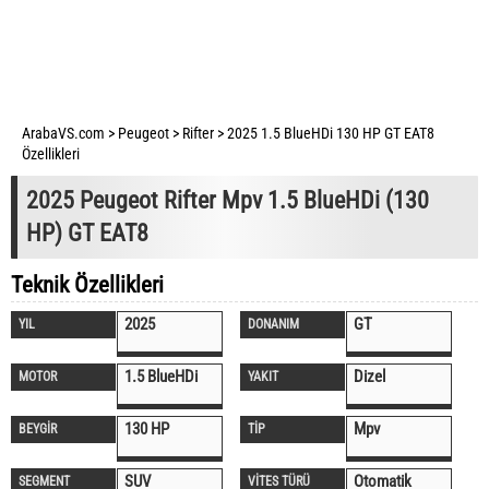
ArabaVS.com
>
Peugeot
>
Rifter
>
2025 1.5 BlueHDi 130 HP GT EAT8
Özellikleri
2025 Peugeot Rifter Mpv 1.5 BlueHDi (130
HP) GT EAT8
Teknik Özellikleri
2025
GT
YIL
DONANIM
1.5 BlueHDi
Dizel
MOTOR
YAKIT
130 HP
Mpv
BEYGİR
TİP
SUV
Otomatik
SEGMENT
VİTES TÜRÜ