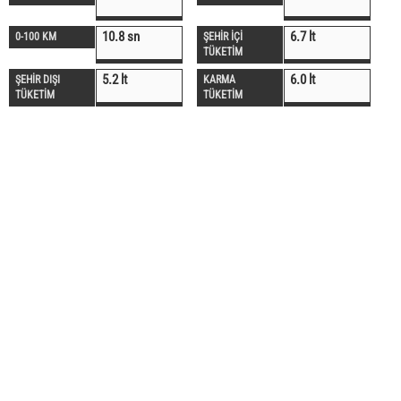
10.8 sn
6.7 lt
0-100 KM
ŞEHİR İÇİ
TÜKETİM
5.2 lt
6.0 lt
ŞEHİR DIŞI
KARMA
TÜKETİM
TÜKETİM