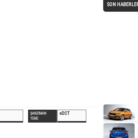
SON HABERLE
eDCT
ŞANZIMAN
TÜRÜ