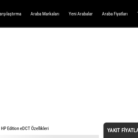
arşılaştırma
Araba Markaları
Yeni Arabalar
Araba Fiyatları
 HP Edition eDCT Özellikleri
YAKIT FIYATL