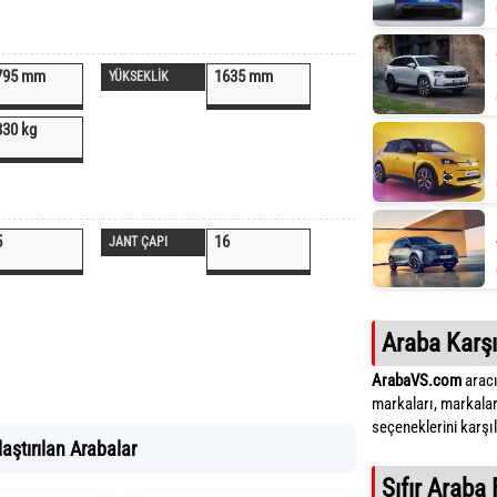
795 mm
1635 mm
YÜKSEKLİK
830 kg
5
16
JANT ÇAPI
Araba Karşı
ArabaVS.com
aracı
markaları, markalar
seçeneklerini karşıla
aştırılan Arabalar
Sıfır Araba 