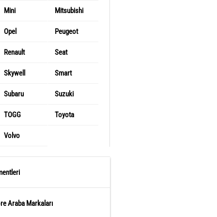
Mini
Mitsubishi
Opel
Peugeot
Renault
Seat
Skywell
Smart
Subaru
Suzuki
TOGG
Toyota
Volvo
entleri
öre Araba Markaları