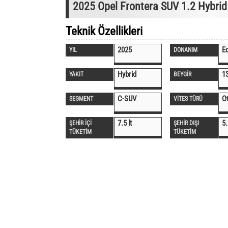
2025 Opel Frontera SUV 1.2 Hybrid
Teknik Özellikleri
2025
Ed
YIL
DONANIM
Hybrid
1
YAKIT
BEYGİR
C-SUV
O
SEGMENT
VİTES TÜRÜ
7.5 lt
5.
ŞEHİR İÇİ
ŞEHİR DIŞI
TÜKETİM
TÜKETİM