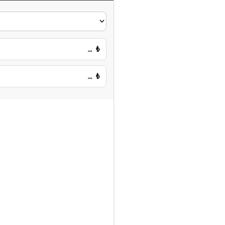
…
₺
…
₺