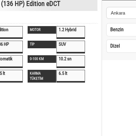
 (136 HP) Edition eDCT
Benzin
ition
1.2 Hybrid
MOTOR
36 HP
SUV
TİP
Dizel
tomatik
10.2 sn
0-100 KM
5 lt
6.5 lt
KARMA
TÜKETİM