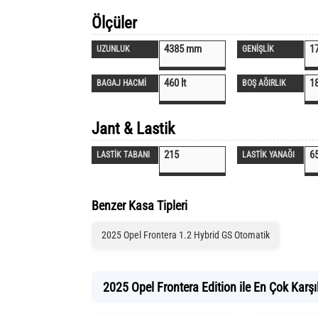
Ölçüler
4385 mm
1
UZUNLUK
GENİŞLİK
460 lt
1
BAGAJ HACMİ
BOŞ AĞIRLIK
Jant & Lastik
215
6
LASTİK TABANI
LASTİK YANAĞI
Benzer Kasa Tipleri
2025 Opel Frontera 1.2 Hybrid GS Otomatik
2025 Opel Frontera Edition ile En Çok Karşıl