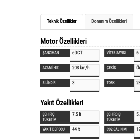
Teknik Özellikler
Donanım Özellikleri
Motor Özellikleri
eDCT
6
ŞANZIMAN
VİTES SAYISI
203 km/h
Ö
AZAMİ HIZ
ÇEKİŞ
3
2
SİLİNDİR
TORK
Yakıt Özellikleri
7.5 lt
5.
ŞEHİRİÇİ
ŞEHİRDIŞI
TÜKETİM
TÜKETİM
44 lt
1
YAKIT DEPOSU
C02 SALINIMI