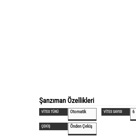
Şanzıman Özellikleri
Otomatik
6
VİTES TÜRÜ
VİTES SAYISI
Önden Çekiş
ÇEKİŞ