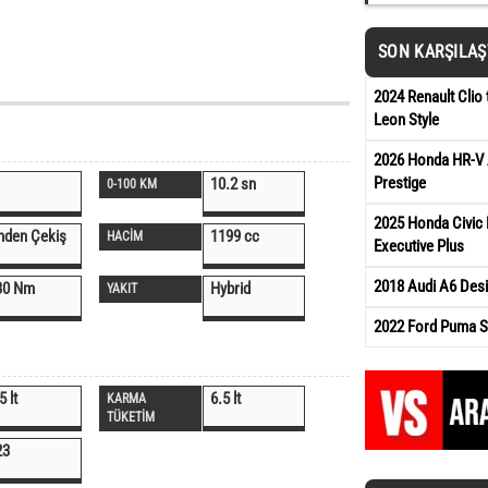
SON KARŞILA
2024 Renault Clio 
Leon Style
2026 Honda HR-V 
Prestige
10.2 sn
0-100 KM
2025 Honda Civic 
nden Çekiş
1199 cc
HACİM
Executive Plus
2018 Audi A6 Des
30 Nm
Hybrid
YAKIT
2022 Ford Puma St
5 lt
6.5 lt
KARMA
TÜKETİM
23