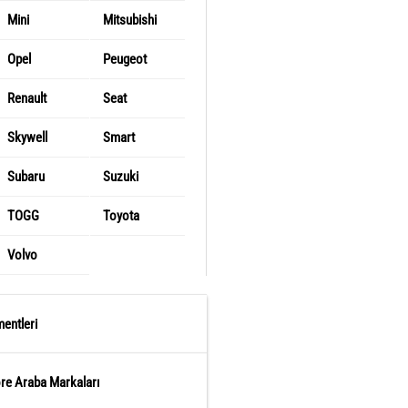
Mini
Mitsubishi
Opel
Peugeot
Renault
Seat
Skywell
Smart
Subaru
Suzuki
TOGG
Toyota
Volvo
entleri
öre Araba Markaları