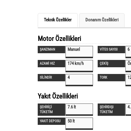
Teknik Özellikler
Donanım Özellikleri
Motor Özellikleri
Manuel
6
ŞANZIMAN
VİTES SAYISI
174 km/h
Ö
AZAMİ HIZ
ÇEKİŞ
4
1
SİLİNDİR
TORK
Yakıt Özellikleri
7.6 lt
4.
ŞEHİRİÇİ
ŞEHİRDIŞI
TÜKETİM
TÜKETİM
50 lt
YAKIT DEPOSU