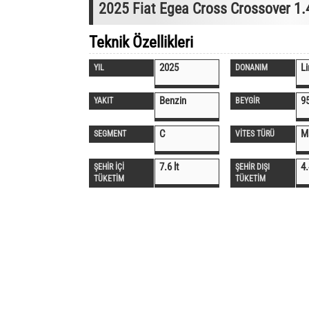
2025 Fiat Egea Cross Crossover 1.
Teknik Özellikleri
2025
Li
YIL
DONANIM
Benzin
9
YAKIT
BEYGİR
C
M
SEGMENT
VİTES TÜRÜ
7.6 lt
4.
ŞEHİR İÇİ
ŞEHİR DIŞI
TÜKETİM
TÜKETİM