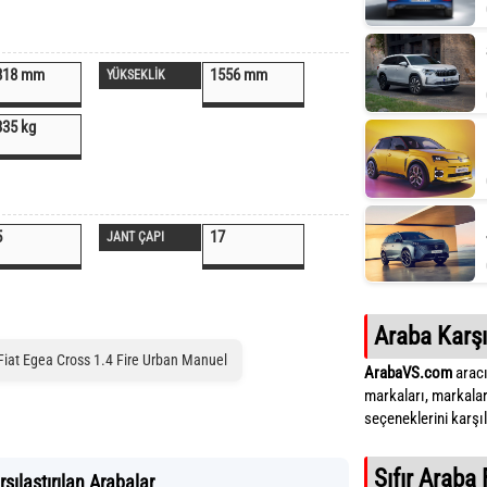
818 mm
1556 mm
YÜKSEKLİK
335 kg
5
17
JANT ÇAPI
Araba Karşı
Fiat Egea Cross 1.4 Fire Urban Manuel
ArabaVS.com
aracı
markaları, markalar
seçeneklerini karşıla
Sıfır Araba 
şılaştırılan Arabalar