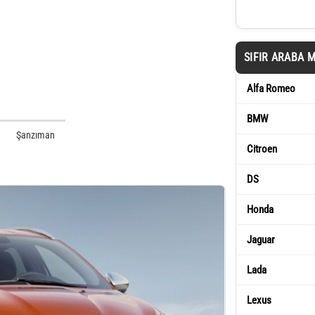
SIFIR ARABA 
Alfa Romeo
BMW
Şanzıman
Citroen
DS
Honda
Jaguar
Lada
Lexus