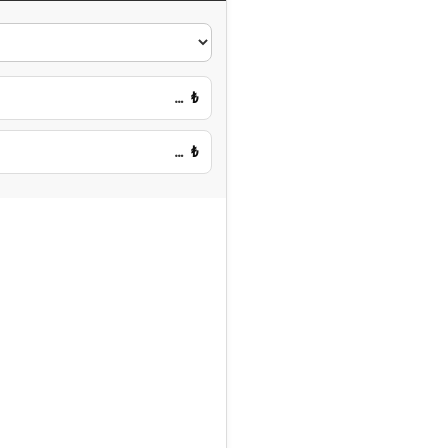
…
₺
…
₺