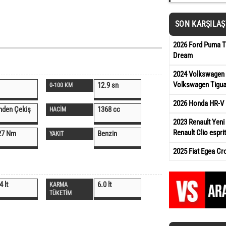
SON KARŞILA
2026 Ford Puma Ti
Dream
2024 Volkswagen 
Volkswagen Tigua
12.9 sn
0-100 KM
2026 Honda HR-V 
nden Çekiş
1368 cc
HACİM
2023 Renault Yeni 
Renault Clio esprit
27 Nm
Benzin
YAKIT
2025 Fiat Egea Cr
4 lt
6.0 lt
KARMA
TÜKETİM