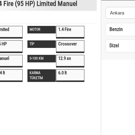
4 Fire (95 HP) Limited Manuel
Benzin
mited
1.4 Fire
MOTOR
5 HP
Crossover
TİP
Dizel
anuel
12.9 sn
0-100 KM
4 lt
6.0 lt
KARMA
TÜKETİM