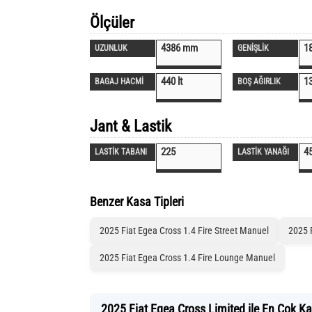
Ölçüler
4386 mm
1
UZUNLUK
GENİŞLİK
440 lt
1
BAGAJ HACMİ
BOŞ AĞIRLIK
Jant & Lastik
225
4
LASTİK TABANI
LASTİK YANAĞI
Benzer Kasa Tipleri
2025 Fiat Egea Cross 1.4 Fire Street Manuel
2025 
2025 Fiat Egea Cross 1.4 Fire Lounge Manuel
2025 Fiat Egea Cross Limited ile En Çok Kar