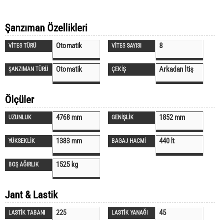
Şanzıman Özellikleri
Otomatik
8
VİTES TÜRÜ
VİTES SAYISI
Otomatik
Arkadan İtiş
ŞANZIMAN TÜRÜ
ÇEKİŞ
Ölçüler
4768 mm
1852 mm
UZUNLUK
GENİŞLİK
1383 mm
440 lt
YÜKSEKLİK
BAGAJ HACMİ
1525 kg
BOŞ AĞIRLIK
Jant & Lastik
225
45
LASTİK TABANI
LASTİK YANAĞI