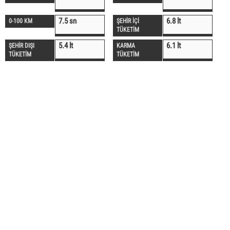
7.5 sn
6.8 lt
0-100 KM
ŞEHİR İÇİ
TÜKETİM
5.4 lt
6.1 lt
ŞEHİR DIŞI
KARMA
TÜKETİM
TÜKETİM