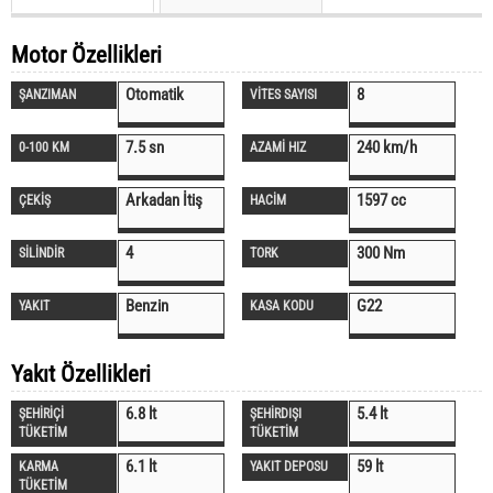
Motor Özellikleri
Otomatik
8
ŞANZIMAN
VİTES SAYISI
7.5 sn
240 km/h
0-100 KM
AZAMİ HIZ
Arkadan İtiş
1597 cc
ÇEKİŞ
HACİM
4
300 Nm
SİLİNDİR
TORK
Benzin
G22
YAKIT
KASA KODU
Yakıt Özellikleri
6.8 lt
5.4 lt
ŞEHİRİÇİ
ŞEHİRDIŞI
TÜKETİM
TÜKETİM
6.1 lt
59 lt
KARMA
YAKIT DEPOSU
TÜKETİM