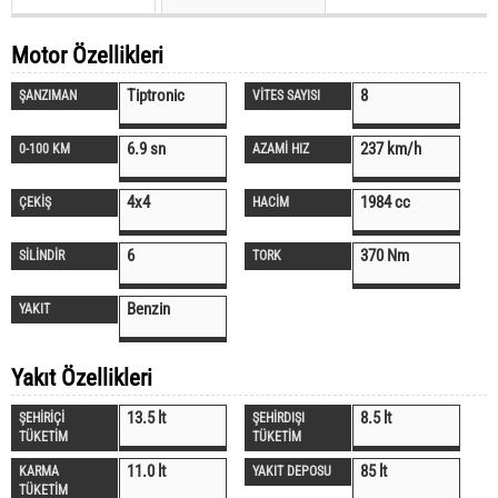
Motor Özellikleri
Tiptronic
8
ŞANZIMAN
VİTES SAYISI
6.9 sn
237 km/h
0-100 KM
AZAMİ HIZ
4x4
1984 cc
ÇEKİŞ
HACİM
6
370 Nm
SİLİNDİR
TORK
Benzin
YAKIT
Yakıt Özellikleri
13.5 lt
8.5 lt
ŞEHİRİÇİ
ŞEHİRDIŞI
TÜKETİM
TÜKETİM
11.0 lt
85 lt
KARMA
YAKIT DEPOSU
TÜKETİM