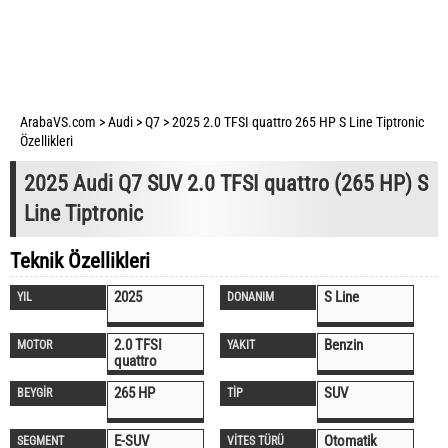
ArabaVS.com
>
Audi
>
Q7
>
2025 2.0 TFSI quattro 265 HP S Line Tiptronic
Özellikleri
2025 Audi Q7 SUV 2.0 TFSI quattro (265 HP) S
Line Tiptronic
Teknik Özellikleri
2025
S Line
YIL
DONANIM
2.0 TFSI
Benzin
MOTOR
YAKIT
quattro
265 HP
SUV
BEYGİR
TİP
E-SUV
Otomatik
SEGMENT
VİTES TÜRÜ