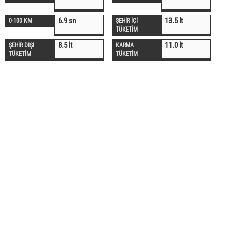
6.9 sn
13.5 lt
0-100 KM
ŞEHİR İÇİ
TÜKETİM
8.5 lt
11.0 lt
ŞEHİR DIŞI
KARMA
TÜKETİM
TÜKETİM