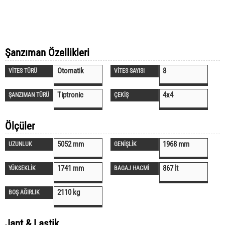
Şanzıman Özellikleri
Otomatik
8
VİTES TÜRÜ
VİTES SAYISI
Tiptronic
4x4
ŞANZIMAN TÜRÜ
ÇEKİŞ
Ölçüler
5052 mm
1968 mm
UZUNLUK
GENİŞLİK
1741 mm
867 lt
YÜKSEKLİK
BAGAJ HACMİ
2110 kg
BOŞ AĞIRLIK
Jant & Lastik