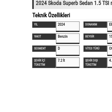
2024 Skoda Superb Sedan 1.5 TSI 
Teknik Özellikleri
2024
El
YIL
DONANIM
Benzin
1
YAKIT
BEYGİR
D
O
SEGMENT
VİTES TÜRÜ
7.2 lt
4.
ŞEHİR İÇİ
ŞEHİR DIŞI
TÜKETİM
TÜKETİM