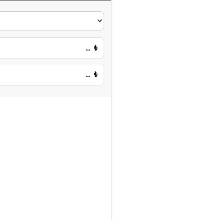
…
₺
…
₺