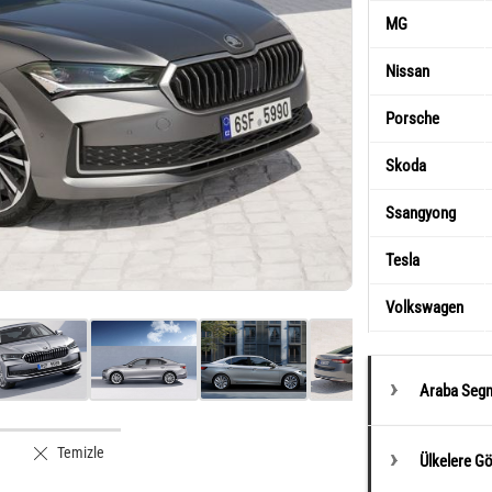
MG
Nissan
Porsche
Skoda
Ssangyong
Tesla
Volkswagen
Araba Segm
Temizle
Ülkelere G