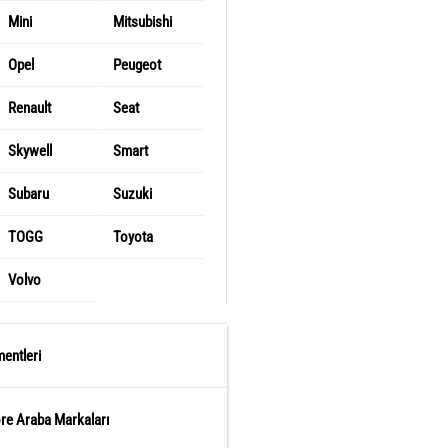
Mini
Mitsubishi
Opel
Peugeot
Renault
Seat
Skywell
Smart
Subaru
Suzuki
TOGG
Toyota
Volvo
entleri
öre Araba Markaları