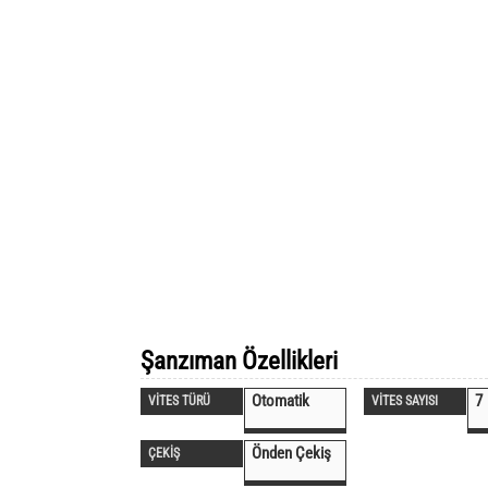
Şanzıman Özellikleri
Otomatik
7
VİTES TÜRÜ
VİTES SAYISI
Önden Çekiş
ÇEKİŞ