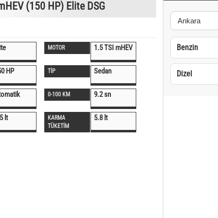
mHEV (150 HP) Elite DSG
Benzin
ite
1.5 TSI mHEV
MOTOR
50 HP
Sedan
TİP
Dizel
tomatik
9.2 sn
0-100 KM
5 lt
5.8 lt
KARMA
TÜKETİM