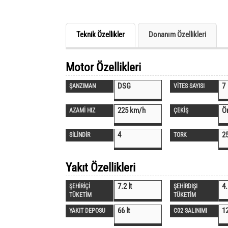
Teknik Özellikler
Donanım Özellikleri
Motor Özellikleri
DSG
7
ŞANZIMAN
VİTES SAYISI
225 km/h
Ö
AZAMİ HIZ
ÇEKİŞ
4
2
SİLİNDİR
TORK
Yakıt Özellikleri
7.2 lt
4.
ŞEHİRİÇİ
ŞEHİRDIŞI
TÜKETİM
TÜKETİM
66 lt
1
YAKIT DEPOSU
C02 SALINIMI