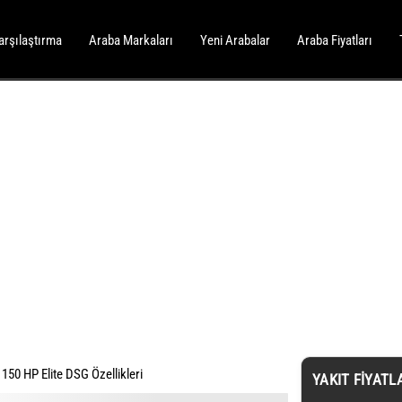
arşılaştırma
Araba Markaları
Yeni Arabalar
Araba Fiyatları
150 HP Elite DSG Özellikleri
YAKIT FIYATL