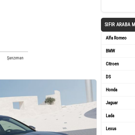
SIFIR ARABA 
Alfa Romeo
BMW
Şanzıman
Citroen
DS
Honda
Jaguar
Lada
Lexus