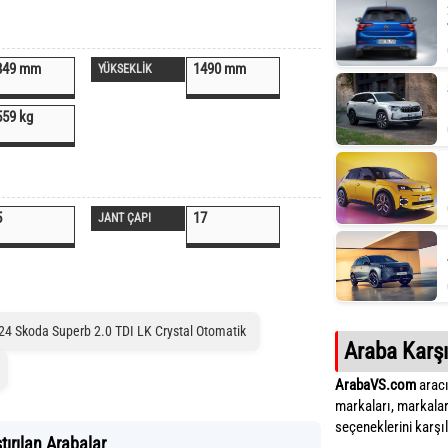
849 mm
1490 mm
YÜKSEKLİK
559 kg
5
17
JANT ÇAPI
24 Skoda Superb 2.0 TDI LK Crystal Otomatik
Araba Karşı
ArabaVS.com
aracı
markaları, markalar
seçeneklerini karşıla
tırılan Arabalar