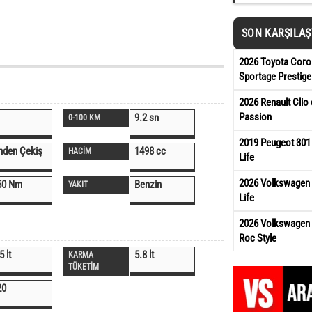
SON KARŞILA
2026 Toyota Corol
Sportage Prestige
2026 Renault Clio 
Passion
9.2 sn
0-100 KM
2019 Peugeot 301
nden Çekiş
1498 cc
HACİM
Life
2026 Volkswagen 
50 Nm
Benzin
YAKIT
Life
2026 Volkswagen 
Roc Style
5 lt
5.8 lt
KARMA
TÜKETİM
20