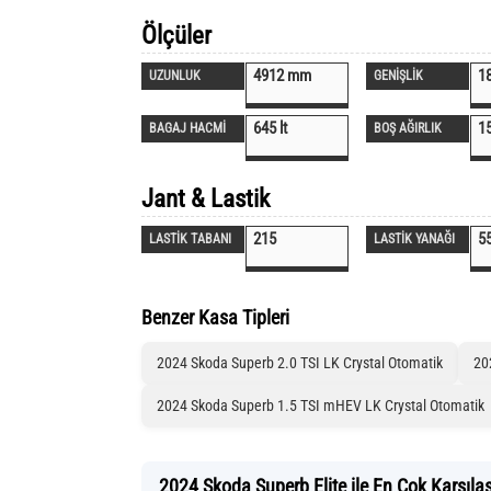
Ölçüler
4912 mm
1
UZUNLUK
GENİŞLİK
645 lt
1
BAGAJ HACMİ
BOŞ AĞIRLIK
Jant & Lastik
215
5
LASTİK TABANI
LASTİK YANAĞI
Benzer Kasa Tipleri
2024 Skoda Superb 2.0 TSI LK Crystal Otomatik
20
2024 Skoda Superb 1.5 TSI mHEV LK Crystal Otomatik
2024 Skoda Superb Elite ile En Çok Karşılaş