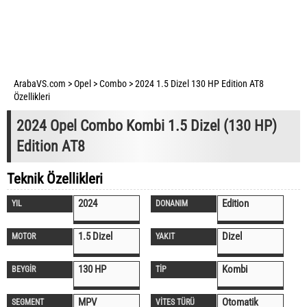
ArabaVS.com
>
Opel
>
Combo
>
2024 1.5 Dizel 130 HP Edition AT8
Özellikleri
2024 Opel Combo Kombi 1.5 Dizel (130 HP)
Edition AT8
Teknik Özellikleri
2024
Edition
YIL
DONANIM
1.5 Dizel
Dizel
MOTOR
YAKIT
130 HP
Kombi
BEYGİR
TİP
MPV
Otomatik
SEGMENT
VİTES TÜRÜ