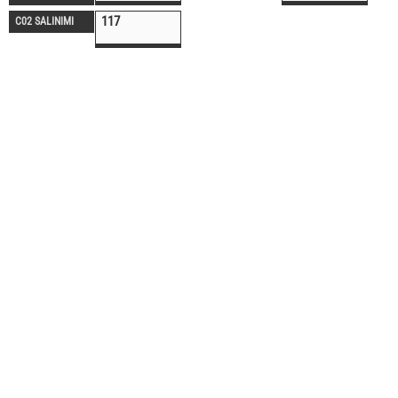
117
C02 SALINIMI