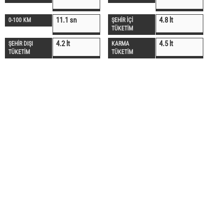
11.1 sn
4.8 lt
0-100 KM
ŞEHİR İÇİ
TÜKETİM
4.2 lt
4.5 lt
ŞEHİR DIŞI
KARMA
TÜKETİM
TÜKETİM