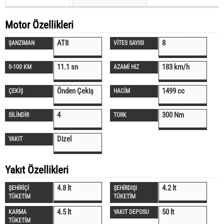
Motor Özellikleri
AT8
8
ŞANZIMAN
VİTES SAYISI
11.1 sn
183 km/h
0-100 KM
AZAMİ HIZ
Önden Çekiş
1499 cc
ÇEKİŞ
HACİM
4
300 Nm
SİLİNDİR
TORK
Dizel
YAKIT
Yakıt Özellikleri
4.8 lt
4.2 lt
ŞEHİRİÇİ
ŞEHİRDIŞI
TÜKETİM
TÜKETİM
4.5 lt
50 lt
KARMA
YAKIT DEPOSU
TÜKETİM