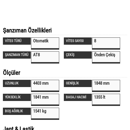
Şanzıman Özellikleri
Otomatik
8
VİTES TÜRÜ
VİTES SAYISI
AT8
Önden Çekiş
ŞANZIMAN TÜRÜ
ÇEKİŞ
Ölçüler
4403 mm
1848 mm
UZUNLUK
GENİŞLİK
1841 mm
1355 lt
YÜKSEKLİK
BAGAJ HACMİ
1541 kg
BOŞ AĞIRLIK
Jant & Lastik