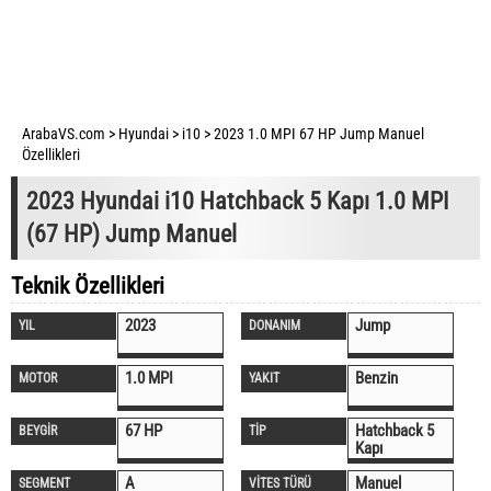
ArabaVS.com
>
Hyundai
>
i10
>
2023 1.0 MPI 67 HP Jump Manuel
Özellikleri
2023 Hyundai i10 Hatchback 5 Kapı 1.0 MPI
(67 HP) Jump Manuel
Teknik Özellikleri
2023
Jump
YIL
DONANIM
1.0 MPI
Benzin
MOTOR
YAKIT
67 HP
Hatchback 5
BEYGİR
TİP
Kapı
A
Manuel
SEGMENT
VİTES TÜRÜ