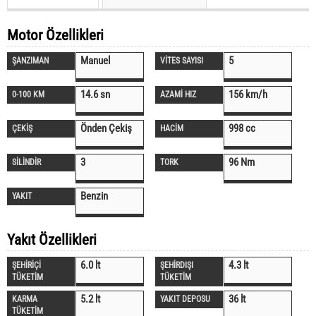
Motor Özellikleri
Manuel
5
ŞANZIMAN
VİTES SAYISI
14.6 sn
156 km/h
0-100 KM
AZAMİ HIZ
Önden Çekiş
998 cc
ÇEKİŞ
HACİM
3
96 Nm
SİLİNDİR
TORK
Benzin
YAKIT
Yakıt Özellikleri
6.0 lt
4.3 lt
ŞEHİRİÇİ
ŞEHİRDIŞI
TÜKETİM
TÜKETİM
5.2 lt
36 lt
KARMA
YAKIT DEPOSU
TÜKETİM