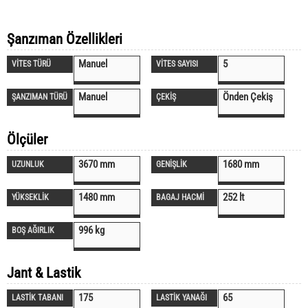
Şanzıman Özellikleri
Manuel
5
VİTES TÜRÜ
VİTES SAYISI
Manuel
Önden Çekiş
ŞANZIMAN TÜRÜ
ÇEKİŞ
Ölçüler
3670 mm
1680 mm
UZUNLUK
GENİŞLİK
1480 mm
252 lt
YÜKSEKLİK
BAGAJ HACMİ
996 kg
BOŞ AĞIRLIK
Jant & Lastik
175
65
LASTİK TABANI
LASTİK YANAĞI