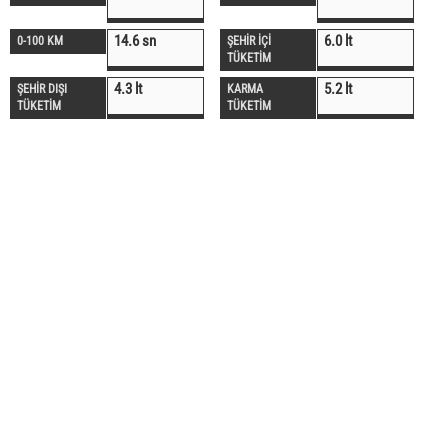
14.6 sn
6.0 lt
0-100 KM
ŞEHİR İÇİ
TÜKETİM
4.3 lt
5.2 lt
ŞEHİR DIŞI
KARMA
TÜKETİM
TÜKETİM