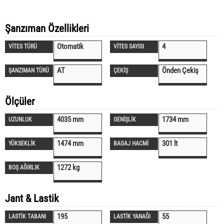
Şanzıman Özellikleri
Otomatik
4
VİTES TÜRÜ
VİTES SAYISI
AT
Önden Çekiş
ŞANZIMAN TÜRÜ
ÇEKİŞ
Ölçüler
4035 mm
1734 mm
UZUNLUK
GENİŞLİK
1474 mm
301 lt
YÜKSEKLİK
BAGAJ HACMİ
1272 kg
BOŞ AĞIRLIK
Jant & Lastik
195
55
LASTİK TABANI
LASTİK YANAĞI