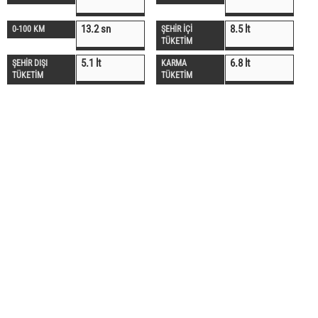
13.2 sn
8.5 lt
0-100 KM
ŞEHİR İÇİ
TÜKETİM
5.1 lt
6.8 lt
ŞEHİR DIŞI
KARMA
TÜKETİM
TÜKETİM