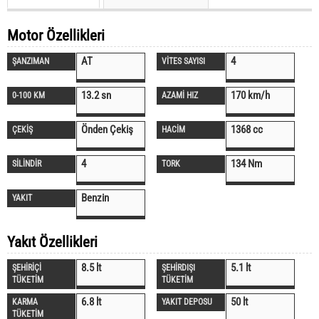
Motor Özellikleri
AT
4
ŞANZIMAN
VİTES SAYISI
13.2 sn
170 km/h
0-100 KM
AZAMİ HIZ
Önden Çekiş
1368 cc
ÇEKİŞ
HACİM
4
134 Nm
SİLİNDİR
TORK
Benzin
YAKIT
Yakıt Özellikleri
8.5 lt
5.1 lt
ŞEHİRİÇİ
ŞEHİRDIŞI
TÜKETİM
TÜKETİM
6.8 lt
50 lt
KARMA
YAKIT DEPOSU
TÜKETİM