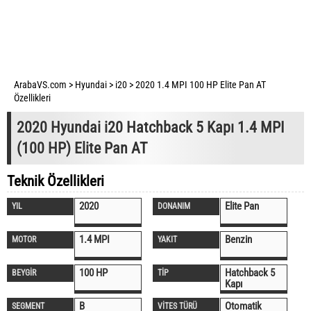
ArabaVS.com
>
Hyundai
>
i20
>
2020 1.4 MPI 100 HP Elite Pan AT
Özellikleri
2020 Hyundai i20 Hatchback 5 Kapı 1.4 MPI
(100 HP) Elite Pan AT
Teknik Özellikleri
2020
Elite Pan
YIL
DONANIM
1.4 MPI
Benzin
MOTOR
YAKIT
100 HP
Hatchback 5
BEYGİR
TİP
Kapı
B
Otomatik
SEGMENT
VİTES TÜRÜ