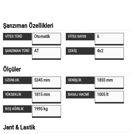
Şanzıman Özellikleri
Otomatik
6
VİTES TÜRÜ
VİTES SAYISI
AT
4x2
ŞANZIMAN TÜRÜ
ÇEKİŞ
Ölçüler
5345 mm
1855 mm
UZUNLUK
GENİŞLİK
1815 mm
1005 lt
YÜKSEKLİK
BAGAJ HACMİ
1995 kg
BOŞ AĞIRLIK
Jant & Lastik