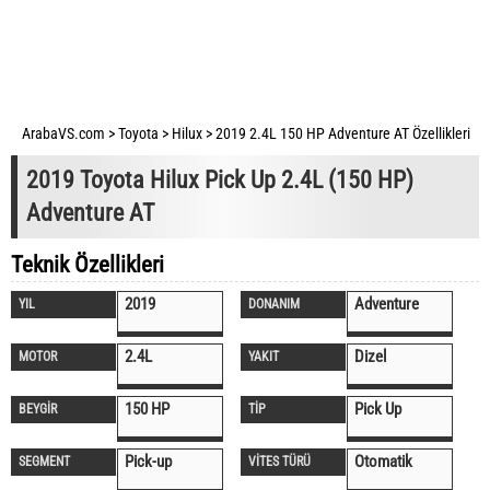
ArabaVS.com
>
Toyota
>
Hilux
>
2019 2.4L 150 HP Adventure AT Özellikleri
2019 Toyota Hilux Pick Up 2.4L (150 HP)
Adventure AT
Teknik Özellikleri
2019
Adventure
YIL
DONANIM
2.4L
Dizel
MOTOR
YAKIT
150 HP
Pick Up
BEYGİR
TİP
Pick-up
Otomatik
SEGMENT
VİTES TÜRÜ