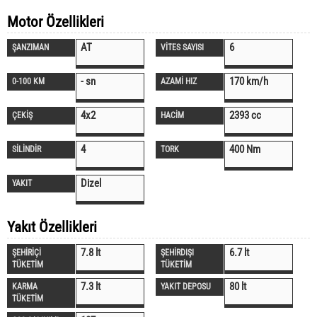
Motor Özellikleri
AT
6
ŞANZIMAN
VİTES SAYISI
- sn
170 km/h
0-100 KM
AZAMİ HIZ
4x2
2393 cc
ÇEKİŞ
HACİM
4
400 Nm
SİLİNDİR
TORK
Dizel
YAKIT
Yakıt Özellikleri
7.8 lt
6.7 lt
ŞEHİRİÇİ
ŞEHİRDIŞI
TÜKETİM
TÜKETİM
7.3 lt
80 lt
KARMA
YAKIT DEPOSU
TÜKETİM