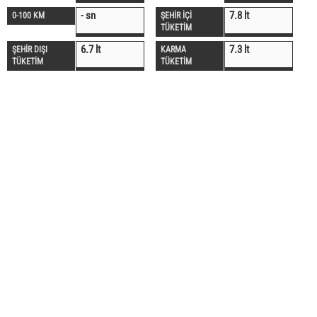
- sn
7.8 lt
0-100 KM
ŞEHİR İÇİ
TÜKETİM
6.7 lt
7.3 lt
ŞEHİR DIŞI
KARMA
TÜKETİM
TÜKETİM