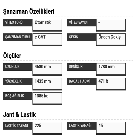
Şanzıman Özellikleri
Otomatik
-
VİTES TÜRÜ
VİTES SAYISI
e-CVT
Önden Çekiş
ŞANZIMAN TÜRÜ
ÇEKİŞ
Ölçüler
4630 mm
1780 mm
UZUNLUK
GENİŞLİK
1435 mm
471 lt
YÜKSEKLİK
BAGAJ HACMİ
1385 kg
BOŞ AĞIRLIK
Jant & Lastik
225
45
LASTİK TABANI
LASTİK YANAĞI