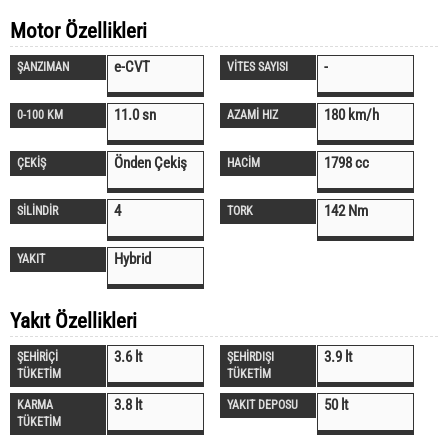
Motor Özellikleri
e-CVT
-
ŞANZIMAN
VİTES SAYISI
11.0 sn
180 km/h
0-100 KM
AZAMİ HIZ
Önden Çekiş
1798 cc
ÇEKİŞ
HACİM
4
142 Nm
SİLİNDİR
TORK
Hybrid
YAKIT
Yakıt Özellikleri
3.6 lt
3.9 lt
ŞEHİRİÇİ
ŞEHİRDIŞI
TÜKETİM
TÜKETİM
3.8 lt
50 lt
KARMA
YAKIT DEPOSU
TÜKETİM