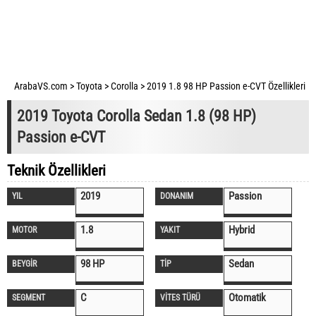
ArabaVS.com
>
Toyota
>
Corolla
>
2019 1.8 98 HP Passion e-CVT Özellikleri
2019 Toyota Corolla Sedan 1.8 (98 HP)
Passion e-CVT
Teknik Özellikleri
2019
Passion
YIL
DONANIM
1.8
Hybrid
MOTOR
YAKIT
98 HP
Sedan
BEYGİR
TİP
C
Otomatik
SEGMENT
VİTES TÜRÜ