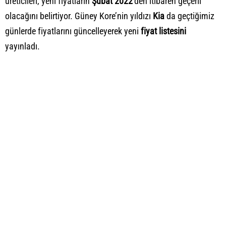
üreticileri, yeni fiyatların
Şubat 2022
’den itibaren geçerli
olacağını belirtiyor. Güney Kore’nin yıldızı
Kia
da geçtiğimiz
günlerde fiyatlarını güncelleyerek yeni
fiyat listesini
yayınladı.