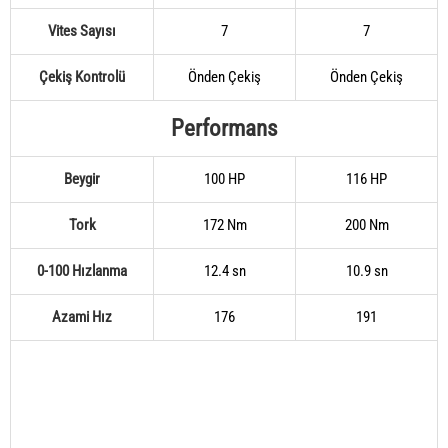
Vites Sayısı
7
7
Çekiş Kontrolü
Önden Çekiş
Önden Çekiş
Performans
Beygir
100 HP
116 HP
Tork
172 Nm
200 Nm
0-100 Hızlanma
12.4 sn
10.9 sn
Azami Hız
176
191