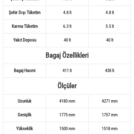
Şehir Dışı Tüketim
4.8 lt
4.8 lt
Karma Tüketim
6.3 lt
5.5 lt
Yakıt Deposu
40 lt
40 lt
Bagaj Özellikleri
Bagaj Hacmi
411 lt
438 lt
Ölçüler
Uzunluk
4180 mm
4271 mm
Genişlik
1775 mm
1757 mm
Yükseklik
1500 mm
1518 mm