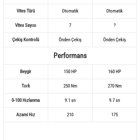
Vites Türü
Otomatik
Otomatik
Vites Sayısı
7
?
Çekiş Kontrolü
Önden Çekiş
Önden Çekiş
Performans
Beygir
150 HP
160 HP
Tork
250 Nm
270 Nm
0-100 Hızlanma
9.1 sn
9.7 sn
Azami Hız
210
175