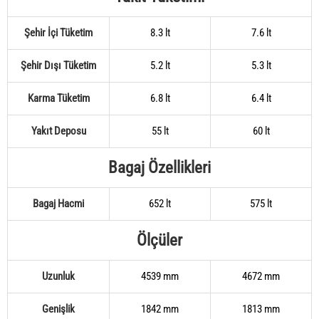
Şehir İçi Tüketim
8.3 lt
7.6 lt
Şehir Dışı Tüketim
5.2 lt
5.3 lt
Karma Tüketim
6.8 lt
6.4 lt
Yakıt Deposu
55 lt
60 lt
Bagaj Özellikleri
Bagaj Hacmi
652 lt
575 lt
Ölçüler
Uzunluk
4539 mm
4672 mm
Genişlik
1842 mm
1813 mm