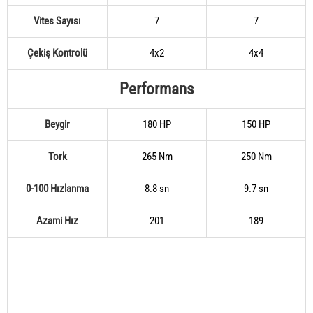
Vites Sayısı
7
7
Çekiş Kontrolü
4x2
4x4
Performans
Beygir
180 HP
150 HP
Tork
265 Nm
250 Nm
0-100 Hızlanma
8.8 sn
9.7 sn
Azami Hız
201
189