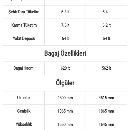
Şehir Dışı Tüketim
6.3 lt
5.4 lt
Karma Tüketim
7.6 lt
6.2 lt
Yakıt Deposu
54 lt
54 lt
Bagaj Özellikleri
Bagaj Hacmi
620 lt
562 lt
Ölçüler
Uzunluk
4500 mm
4515 mm
Genişlik
1865 mm
1865 mm
Yükseklik
1650 mm
1645 mm