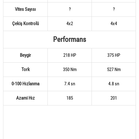
Vites Sayısı
?
?
Çekiş Kontrolü
4x2
4x4
Performans
Beygir
218 HP
375 HP
Tork
350 Nm
527 Nm
0-100 Hızlanma
7.4 sn
4.8 sn
Azami Hız
185
201