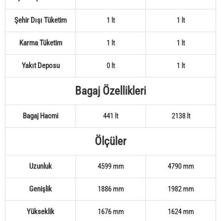
Şehir Dışı Tüketim
1 lt
1 lt
Karma Tüketim
1 lt
1 lt
Yakıt Deposu
0 lt
1 lt
Bagaj Özellikleri
Bagaj Hacmi
441 lt
2138 lt
Ölçüler
Uzunluk
4599 mm
4790 mm
Genişlik
1886 mm
1982 mm
Yükseklik
1676 mm
1624 mm